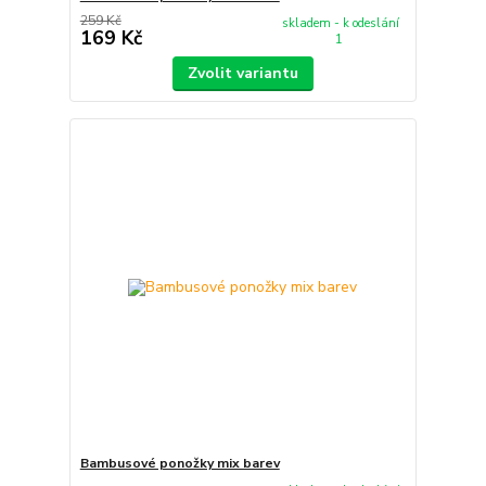
259 Kč
skladem - k odeslání
169 Kč
1
Zvolit variantu
Bambusové ponožky mix barev