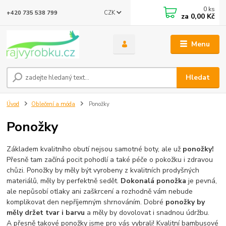
0
ks
CZK
+420 735 538 799
za
0,00 Kč
Menu
Hledat
Úvod
Oblečení a móda
Ponožky
Ponožky
Základem kvalitního obutí nejsou samotné boty, ale už
ponožky!
Přesně tam začíná pocit pohodlí a také péče o pokožku i zdravou
chůzi. Ponožky by měly být vyrobeny z kvalitních prodyšných
materiálů, měly by perfektně sedět.
Dokonalá ponožka
je pevná,
ale nepůsobí otlaky ani zaškrcení a rozhodně vám nebude
komplikovat den nepříjemným shrnováním. Dobré
ponožky by
měly držet tvar i barvu
a měly by dovolovat i snadnou údržbu.
A přesně takové ponožky jsme pro vás vybrali! Kvalitní bambusové