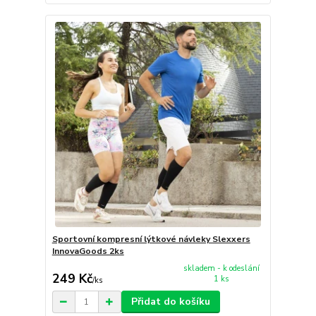
Sportovní kompresní lýtkové návleky Slexxers
InnovaGoods 2ks
skladem - k odeslání
249 Kč
1 ks
/
ks
Přidat do košíku