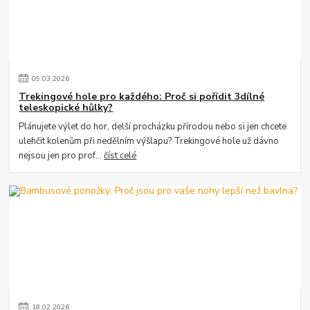
09
.
03
.
2026
Trekingové hole pro každého: Proč si pořídit 3dílné
teleskopické hůlky?
Plánujete výlet do hor, delší procházku přírodou nebo si jen chcete
ulehčit kolenům při nedělním výšlapu? Trekingové hole už dávno
nejsou jen pro prof...
číst celé
18
.
02
.
2026