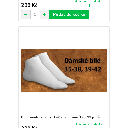
skladem - k odeslání
299 Kč
4
Přidat do košíku
Bílé bambusové kotníčkové ponožky - 12 párů
skladem - k odeslání