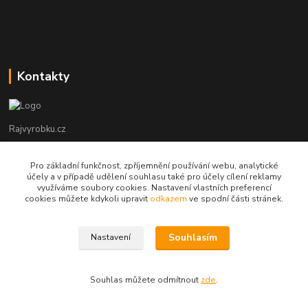
Kontakty
Rajvyrobku.cz
+420 735 538 799
Pro základní funkčnost, zpříjemnění používání webu, analytické
účely a v případě udělení souhlasu také pro účely cílení reklamy
využíváme soubory cookies. Nastavení vlastních preferencí
info@rajvyrobku.cz
cookies můžete kdykoli upravit
odkazem
ve spodní části stránek.
Souhlasím
Nastavení
Souhlas můžete odmítnout
zde
.
Vytvořeno na
Eshop-rychle.cz