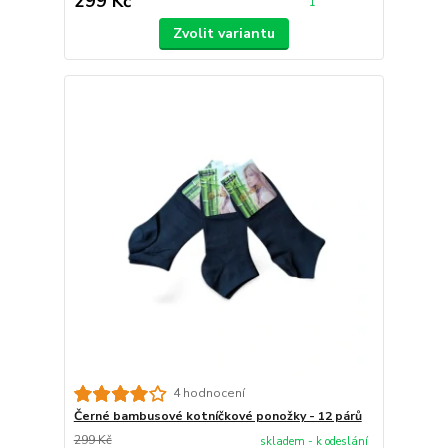
299 Kč
1
Zvolit variantu
4 hodnocení
Černé bambusové kotníčkové ponožky - 12 párů
299 Kč
skladem - k odeslání