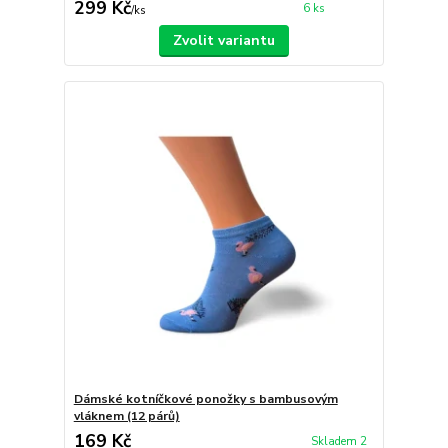
299 Kč
6 ks
/
ks
Zvolit variantu
Dámské kotníčkové ponožky s bambusovým
vláknem (12 párů)
169 Kč
Skladem 2