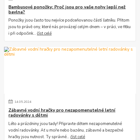
Bambusové ponožky: Proč jsou pro vaše nohy lepší než
bavlna?
Ponožky jsou často tou nejvíce podceňovanou částí šatníku. Přitom
jsou to právě ony, které nás provázejí celým dnem – v práci, ve fitku
i při odpočink...
číst celé
14
.
05
.
2024
Zábavné vodní hračky pro nezapomenutelné letní
radovánky s dětmi
Léto a prázdniny jsou tady! Připravte dětem nezapomenutelné
vodní radovánky. Ať u moře nebo bazénu, zábavné a bezpečné
hračky jsou nutnost. Ty správné...
číst celé