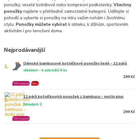
ponožky, veselé kotníkové nebo kompresní podkolenky.
Všechny
ponožky
najdete v přehledné samostatné kategorii. Udělejte si
pohodlí a vyberte si ponožky na míru vašim nohám i životnímu
stylu.
Ponožky můžete vybírat
k obleku, k džínům, sportovním
aktivitám i pro lenošení doma.
Nejprodávanější
Dámské bambusové kotníčkové ponožky šedé - 12 párů
1.
skladem - k odeslání 6 ks
299 Kč
TOP produkt
Akce
12 párů kotníčkových ponožek z bambusu - motiv pivo
2.
Skladem 2
299 Kč
TOP produkt