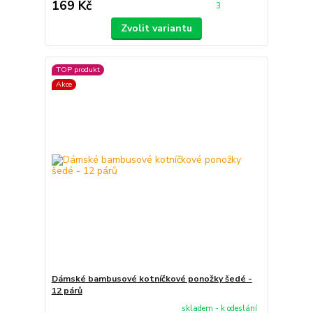
169 Kč
3
Zvolit variantu
TOP produkt
Akce
Dámské bambusové kotníčkové ponožky šedé -
12 párů
skladem - k odeslání