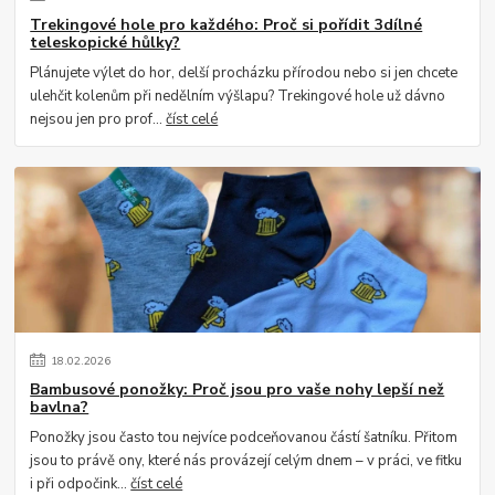
Trekingové hole pro každého: Proč si pořídit 3dílné
teleskopické hůlky?
Plánujete výlet do hor, delší procházku přírodou nebo si jen chcete
ulehčit kolenům při nedělním výšlapu? Trekingové hole už dávno
nejsou jen pro prof...
číst celé
18
.
02
.
2026
Bambusové ponožky: Proč jsou pro vaše nohy lepší než
bavlna?
Ponožky jsou často tou nejvíce podceňovanou částí šatníku. Přitom
jsou to právě ony, které nás provázejí celým dnem – v práci, ve fitku
i při odpočink...
číst celé