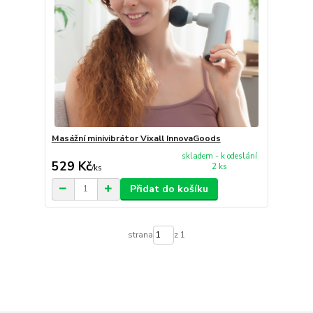
Masážní minivibrátor Vixall InnovaGoods
skladem - k odeslání
529 Kč
2 ks
/
ks
Přidat do košíku
strana
z 1