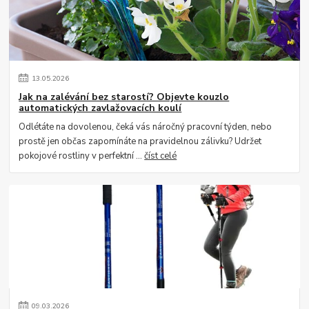
13
.
05
.
2026
Jak na zalévání bez starostí? Objevte kouzlo
automatických zavlažovacích koulí
Odlétáte na dovolenou, čeká vás náročný pracovní týden, nebo
prostě jen občas zapomínáte na pravidelnou zálivku? Udržet
pokojové rostliny v perfektní ...
číst celé
09
.
03
.
2026