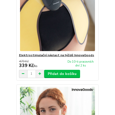
Elektrostimulační náplast na hýždě InnovaGoods
479 Kč
Do 10-ti pracovních
339 Kč
dní 2 ks
/
ks
Přidat do košíku