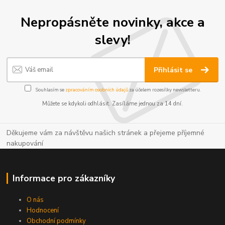
Nepropásněte novinky, akce a
slevy!
Přihlásit se
Souhlasím se
zpracováním osobních údajů
za účelem rozesílky newsletteru.
Můžete se kdykoli odhlásit. Zasíláme jednou za 14 dní.
Děkujeme vám za návštěvu našich stránek a přejeme příjemné
nakupování
Informace pro zákazníky
O nás
Hodnocení
Obchodní podmínky