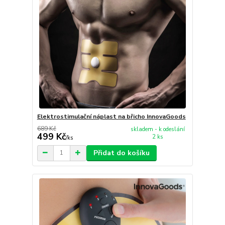
Elektrostimulační náplast na břicho InnovaGoods
689 Kč
skladem - k odeslání
499 Kč
2 ks
/
ks
Přidat do košíku