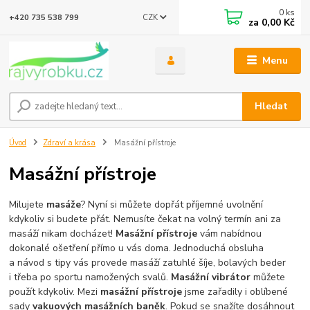
0
ks
CZK
+420 735 538 799
za
0,00 Kč
Menu
Hledat
Úvod
Zdraví a krása
Masážní přístroje
Masážní přístroje
Milujete
masáže
? Nyní si můžete dopřát příjemné uvolnění
kdykoliv si budete přát. Nemusíte čekat na volný termín ani za
masáží nikam docházet!
Masážní přístroje
vám nabídnou
dokonalé ošetření přímo u vás doma. Jednoduchá obsluha
a návod s tipy vás provede masáží zatuhlé šíje, bolavých beder
i třeba po sportu namožených svalů.
Masážní vibrátor
můžete
použít kdykoliv. Mezi
masážní přístroje
jsme zařadily i oblíbené
sady
vakuových masážních baněk
. Pokud se snažíte dosáhnout