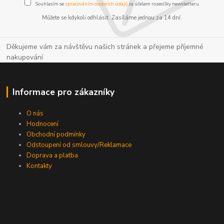
Souhlasím se
zpracováním osobních údajů
za účelem rozesílky newsletteru.
Můžete se kdykoli odhlásit. Zasíláme jednou za 14 dní.
Děkujeme vám za návštěvu našich stránek a přejeme příjemné
nakupování
Informace pro zákazníky
O nás
Hodnocení
Obchodní podmínky
Odstoupení od smlouvy/Reklamace
Doprava a platba
Kontakty