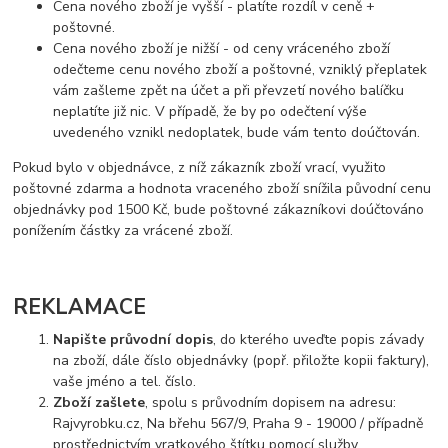
Cena nového zboží je vyšší - platíte rozdíl v ceně +
poštovné.
Cena nového zboží je nižší - od ceny vráceného zboží
odečteme cenu nového zboží a poštovné, vzniklý přeplatek
vám zašleme zpět na účet a při převzetí nového balíčku
neplatíte již nic. V případě, že by po odečtení výše
uvedeného vznikl nedoplatek, bude vám tento doúčtován.
Pokud bylo v objednávce, z níž zákazník zboží vrací, využito
poštovné zdarma a hodnota vraceného zboží snížila původní cenu
objednávky pod 1500 Kč, bude poštovné zákazníkovi doúčtováno
ponížením částky za vrácené zboží.
REKLAMACE
Napište průvodní dopis
, do kterého uveďte popis závady
na zboží, dále číslo objednávky (popř. přiložte kopii faktury),
vaše jméno a tel. číslo.
Zboží zašlete
, spolu s průvodním dopisem na adresu:
Rajvyrobku.cz, Na břehu 567/9, Praha 9 - 19000 / případně
prostřednictvím vratkového štítku pomocí služby