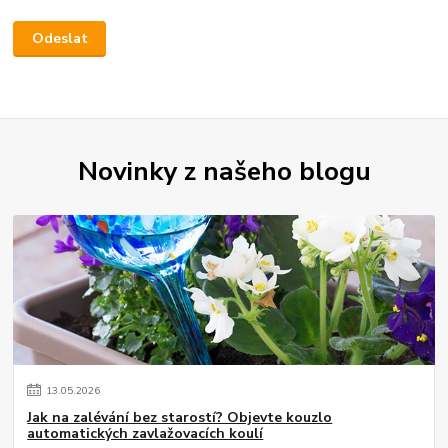
Novinky z našeho blogu
13
.
05
.
2026
Jak na zalévání bez starostí? Objevte kouzlo
automatických zavlažovacích koulí