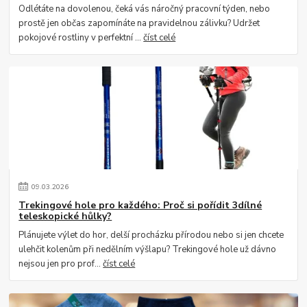
Odlétáte na dovolenou, čeká vás náročný pracovní týden, nebo
prostě jen občas zapomínáte na pravidelnou zálivku? Udržet
pokojové rostliny v perfektní ...
číst celé
09
.
03
.
2026
Trekingové hole pro každého: Proč si pořídit 3dílné
teleskopické hůlky?
Plánujete výlet do hor, delší procházku přírodou nebo si jen chcete
ulehčit kolenům při nedělním výšlapu? Trekingové hole už dávno
nejsou jen pro prof...
číst celé