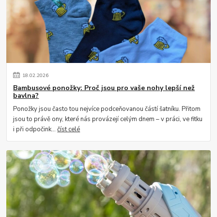
18
.
02
.
2026
Bambusové ponožky: Proč jsou pro vaše nohy lepší než
bavlna?
Ponožky jsou často tou nejvíce podceňovanou částí šatníku. Přitom
jsou to právě ony, které nás provázejí celým dnem – v práci, ve fitku
i při odpočink...
číst celé