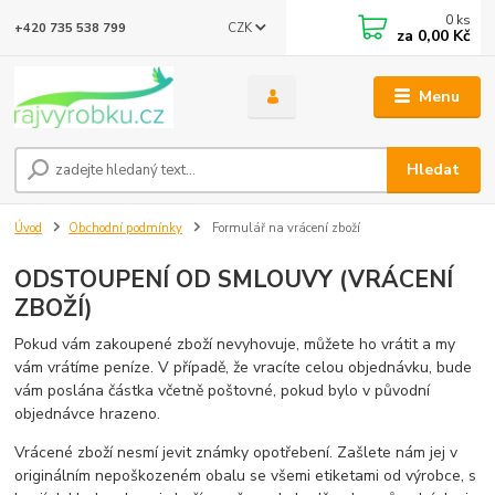
0
ks
CZK
+420 735 538 799
za
0,00 Kč
Menu
Hledat
Úvod
Obchodní podmínky
Formulář na vrácení zboží
ODSTOUPENÍ OD SMLOUVY (VRÁCENÍ
ZBOŽÍ)
Pokud vám zakoupené zboží nevyhovuje, můžete ho vrátit a my
vám vrátíme peníze. V případě, že vracíte celou objednávku, bude
vám poslána částka včetně poštovné, pokud bylo v původní
objednávce hrazeno.
Vrácené zboží nesmí jevit známky opotřebení. Zašlete nám jej v
originálním nepoškozeném obalu se všemi etiketami od výrobce, s