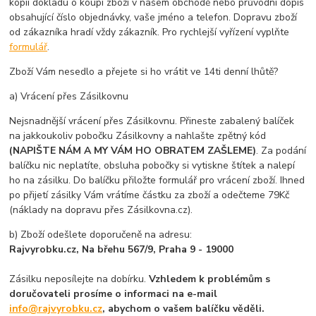
kopií dokladu o koupi zboží v našem obchodě nebo průvodní dopis
obsahující číslo objednávky, vaše jméno a telefon. Dopravu zboží
od zákazníka hradí vždy zákazník. Pro rychlejší vyřízení vyplňte
formulář
.
Zboží Vám nesedlo a přejete si ho vrátit ve 14ti denní lhůtě?
a) Vrácení přes Zásilkovnu
Nejsnadnější vrácení přes Zásilkovnu. Přineste zabalený balíček
na jakkoukoliv pobočku Zásilkovny a nahlašte zpětný kód
(NAPIŠTE NÁM A MY VÁM HO OBRATEM ZAŠLEME)
. Za podání
balíčku nic neplatíte, obsluha pobočky si vytiskne štítek a nalepí
ho na zásilku. Do balíčku přiložte formulář pro vrácení zboží. Ihned
po přijetí zásilky Vám vrátíme částku za zboží a odečteme 79Kč
(náklady na dopravu přes Zásilkovna.cz).
b) Zboží odešlete doporučeně na adresu:
Rajvyrobku.cz, Na břehu 567/9, Praha 9 - 19000
Zásilku neposílejte na dobírku.
Vzhledem k problémům s
doručovateli prosíme o informaci na e-mail
info@rajvyrobku.cz
, abychom o vašem balíčku věděli.