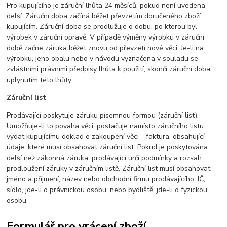
Pro kupujícího je záruční lhůta 24 měsíců, pokud není uvedena
delší. Záruční doba začíná běžet převzetím doručeného zboží
kupujícím. Záruční doba se prodlužuje o dobu, po kterou byl
výrobek v záruční opravě. V případě výměny výrobku v záruční
době začne záruka běžet znovu od převzetí nové věci. Je-li na
výrobku, jeho obalu nebo v návodu vyznačena v souladu se
zvláštními právními předpisy lhůta k použití, skončí záruční doba
uplynutím této lhůty.
Záruční list
Prodávající poskytuje záruku písemnou formou (záruční list).
Umožňuje-li to povaha věci, postačuje namísto záručního listu
vydat kupujícímu doklad o zakoupení věci - faktura, obsahující
údaje, které musí obsahovat záruční list. Pokud je poskytována
delší než zákonná záruka, prodávající určí podmínky a rozsah
prodloužení záruky v záručním listě. Záruční list musí obsahovat
jméno a příjmení, název nebo obchodní firmu prodávajícího, IČ,
sídlo, jde-li o právnickou osobu, nebo bydliště, jde-li o fyzickou
osobu.
Formulář pro vrácení zboží