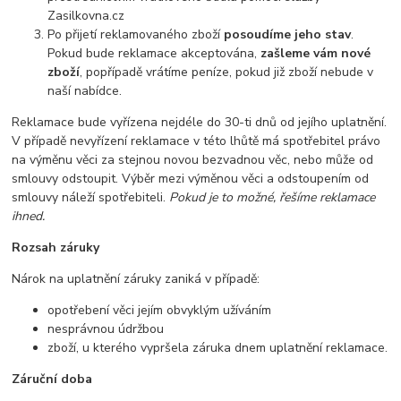
Zasilkovna.cz
Po přijetí reklamovaného zboží
posoudíme jeho stav
.
Pokud bude reklamace akceptována,
zašleme vám nové
zboží
, popřípadě vrátíme peníze, pokud již zboží nebude v
naší nabídce.
Reklamace bude vyřízena nejdéle do 30-ti dnů od jejího uplatnění.
V případě nevyřízení reklamace v této lhůtě má spotřebitel právo
na výměnu věci za stejnou novou bezvadnou věc, nebo může od
smlouvy odstoupit. Výběr mezi výměnou věci a odstoupením od
smlouvy náleží spotřebiteli.
Pokud je to možné, řešíme reklamace
ihned.
Rozsah záruky
Nárok na uplatnění záruky zaniká v případě:
opotřebení věci jejím obvyklým užíváním
nesprávnou údržbou
zboží, u kterého vypršela záruka dnem uplatnění reklamace.
Záruční doba