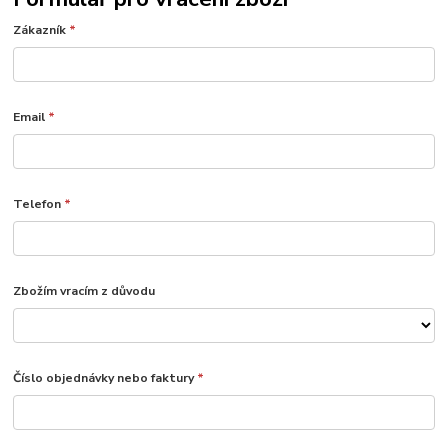
Zákazník
*
Email
*
Telefon
*
Zbožím vracím z důvodu
Číslo objednávky nebo faktury
*