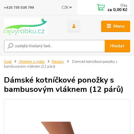
0
ks
CZK
+420 735 538 799
za
0,00 Kč
Menu
Hledat
Úvod
Oblečení a móda
Ponožky
Dámské kotníčkové ponožky s
bambusovým vláknem (12 párů)
Dámské kotníčkové ponožky s
bambusovým vláknem (12 párů)