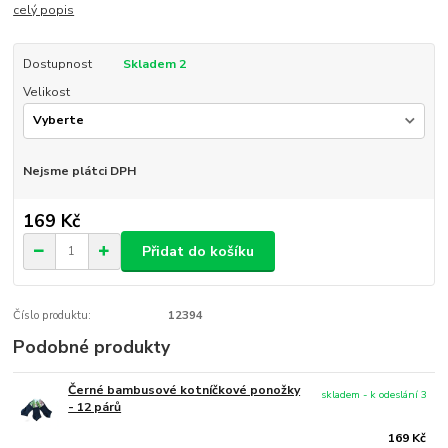
celý popis
Dostupnost
Skladem 2
Velikost
Nejsme plátci DPH
169 Kč
Přidat do košíku
Číslo produktu:
12394
Podobné produkty
Černé bambusové kotníčkové ponožky
skladem - k odeslání 3
- 12 párů
169 Kč