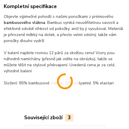
Kompletní specifikace
Objevte výjimečné pohodlí s našimi ponožkami z prémiového
bambusového vlákna
. Bambus vyniká neuvěřitelnou savostí a
efektivně odvádí vlhkost od pokožky, aniž by ji vysušoval. Materiál
je přirozeně měkký na dotek, a přesto velmi odolný, takže vám
ponožky dlouho vydrží.
V balení najdete rovnou 12 párů za skvělou cenu! Vzory jsou
náhodně namíchány (přesně jak vidíte na obrázku), takže se
můžete těšit na stylové překvapení. Uvedená cena je za celé,
výhodné balení.
Složení: 85% bambusové vlákno, 10% polyamid, 5% elastan
Související zboží
3