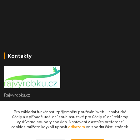
Kontakty
Rajvyrobku.cz
+420 735 538 799
Pro základní funkčnost, zpříjemnění používání webu, analytické
účely a v případě udělení souhlasu také pro účely cílení reklamy
využíváme soubory cookies. Nastavení vlastních preferencí
info@rajvyrobku.cz
cookies můžete kdykoli upravit
odkazem
ve spodní části stránek.