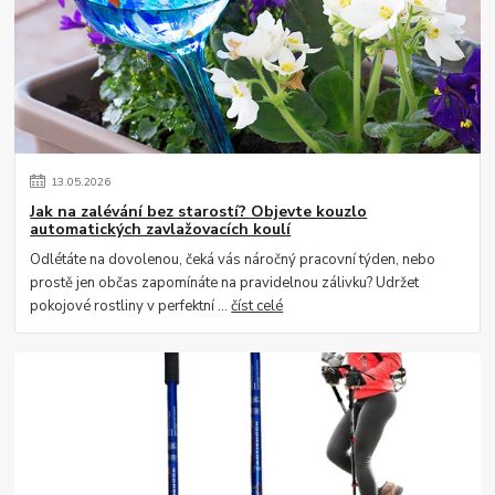
13
.
05
.
2026
Jak na zalévání bez starostí? Objevte kouzlo
automatických zavlažovacích koulí
Odlétáte na dovolenou, čeká vás náročný pracovní týden, nebo
prostě jen občas zapomínáte na pravidelnou zálivku? Udržet
pokojové rostliny v perfektní ...
číst celé