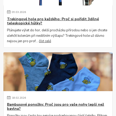
09
.
03
.
2026
Trekingové hole pro každého: Proč si pořídit 3dílné
teleskopické hůlky?
Plánujete výlet do hor, delší procházku přírodou nebo si jen chcete
ulehčit kolenům při nedělním výšlapu? Trekingové hole už dávno
nejsou jen pro prof...
číst celé
18
.
02
.
2026
Bambusové ponožky: Proč jsou pro vaše nohy lepší než
bavlna?
Ponožky jsou často tou nejvíce podceňovanou částí šatníku. Přitom