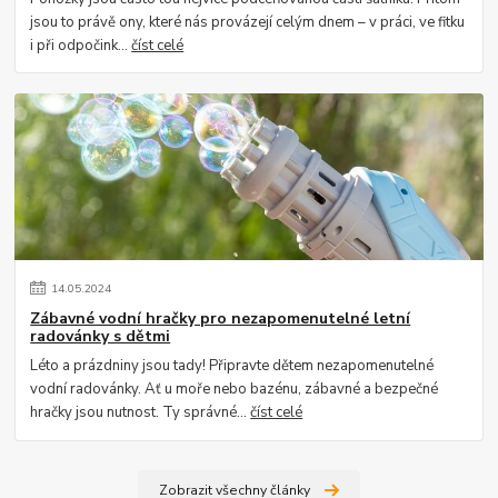
jsou to právě ony, které nás provázejí celým dnem – v práci, ve fitku
i při odpočink...
číst celé
14
.
05
.
2024
Zábavné vodní hračky pro nezapomenutelné letní
radovánky s dětmi
Léto a prázdniny jsou tady! Připravte dětem nezapomenutelné
vodní radovánky. Ať u moře nebo bazénu, zábavné a bezpečné
hračky jsou nutnost. Ty správné...
číst celé
Zobrazit všechny články