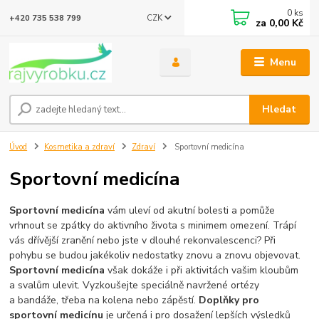
0
ks
CZK
+420 735 538 799
za
0,00 Kč
Menu
Hledat
Úvod
Kosmetika a zdraví
Zdraví
Sportovní medicína
Sportovní medicína
Sportovní medicína
vám uleví od akutní bolesti a pomůže
vrhnout se zpátky do aktivního života s minimem omezení. Trápí
vás dřívější zranění nebo jste v dlouhé rekonvalescenci? Při
pohybu se budou jakékoliv nedostatky znovu a znovu objevovat.
Sportovní medicína
však dokáže i při aktivitách vašim kloubům
a svalům ulevit. Vyzkoušejte speciálně navržené ortézy
a bandáže, třeba na kolena nebo zápěstí.
Doplňky pro
sportovní medicínu
je určená i pro dosažení lepších výsledků