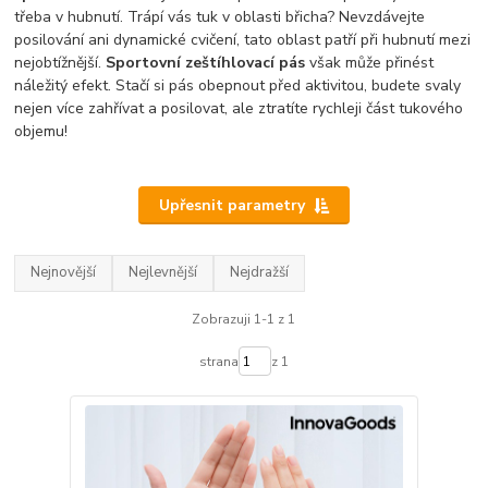
třeba v hubnutí. Trápí vás tuk v oblasti břicha? Nevzdávejte
posilování ani dynamické cvičení, tato oblast patří při hubnutí mezi
nejobtížnější.
Sportovní zeštíhlovací pás
však může přinést
náležitý efekt. Stačí si pás obepnout před aktivitou, budete svaly
nejen více zahřívat a posilovat, ale ztratíte rychleji část tukového
objemu!
Upřesnit parametry
Nejnovější
Nejlevnější
Nejdražší
Zobrazuji 1-1 z 1
strana
z 1