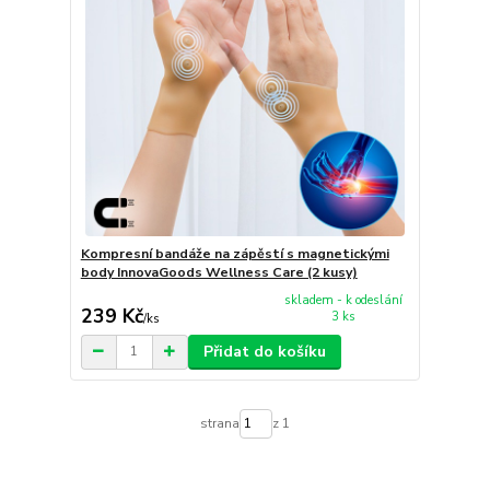
Kompresní bandáže na zápěstí s magnetickými
body InnovaGoods Wellness Care (2 kusy)
skladem - k odeslání
239 Kč
3 ks
/
ks
Přidat do košíku
strana
z 1