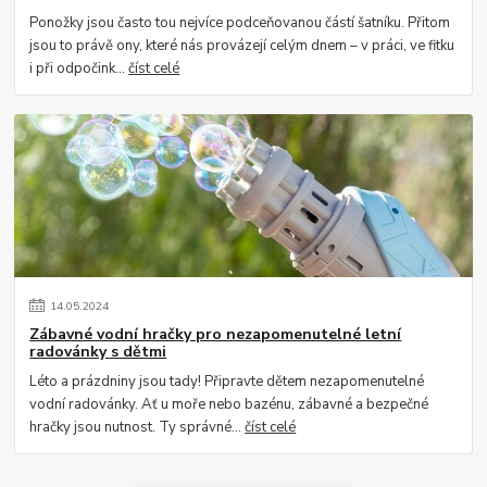
Ponožky jsou často tou nejvíce podceňovanou částí šatníku. Přitom
jsou to právě ony, které nás provázejí celým dnem – v práci, ve fitku
i při odpočink...
číst celé
14
.
05
.
2024
Zábavné vodní hračky pro nezapomenutelné letní
radovánky s dětmi
Léto a prázdniny jsou tady! Připravte dětem nezapomenutelné
vodní radovánky. Ať u moře nebo bazénu, zábavné a bezpečné
hračky jsou nutnost. Ty správné...
číst celé