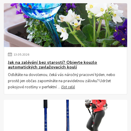
13
.
05
.
2026
Jak na zalévání bez starostí? Objevte kouzlo
automatických zavlažovacích koulí
Odlétáte na dovolenou, čeká vás náročný pracovní týden, nebo
prostě jen občas zapomínáte na pravidelnou zálivku? Udržet
pokojové rostliny v perfektní ...
číst celé