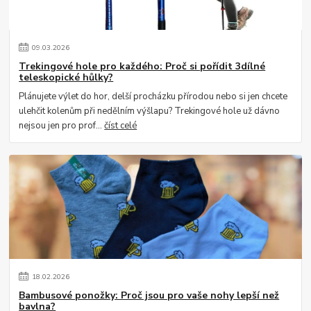
09
.
03
.
2026
Trekingové hole pro každého: Proč si pořídit 3dílné
teleskopické hůlky?
Plánujete výlet do hor, delší procházku přírodou nebo si jen chcete
ulehčit kolenům při nedělním výšlapu? Trekingové hole už dávno
nejsou jen pro prof...
číst celé
18
.
02
.
2026
Bambusové ponožky: Proč jsou pro vaše nohy lepší než
bavlna?