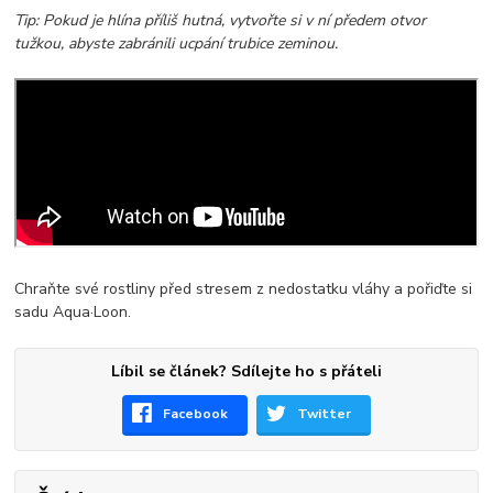
Tip: Pokud je hlína příliš hutná, vytvořte si v ní předem otvor
tužkou, abyste zabránili ucpání trubice zeminou.
Chraňte své rostliny před stresem z nedostatku vláhy a pořiďte si
sadu
Aqua·Loon.
Líbil se článek? Sdílejte ho s přáteli
Facebook
Twitter