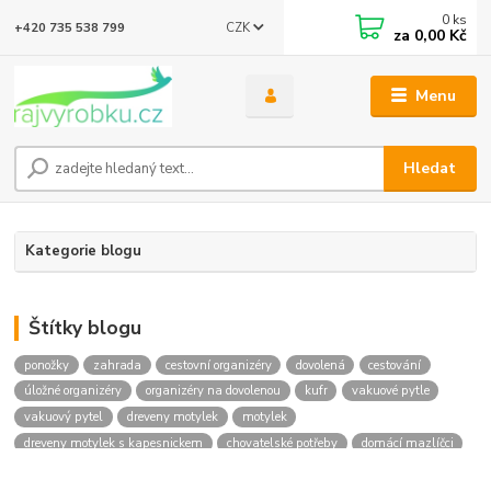
0
ks
CZK
+420 735 538 799
za
0,00 Kč
Menu
Hledat
Kategorie blogu
Štítky blogu
ponožky
zahrada
cestovní organizéry
dovolená
cestování
úložné organizéry
organizéry na dovolenou
kufr
vakuové pytle
vakuový pytel
dreveny motylek
motylek
dreveny motylek s kapesnickem
chovatelské potřeby
domácí mazlíčci
svítící obojek
botník
botník na boty
skládací botník
móda