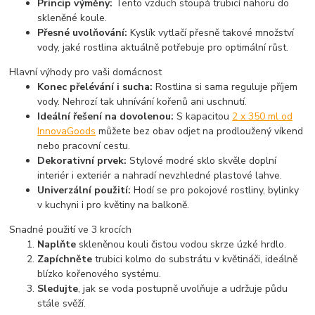
Princip výměny:
Tento vzduch stoupá trubicí nahoru do
skleněné koule.
Přesné uvolňování:
Kyslík vytlačí přesně takové množství
vody, jaké rostlina aktuálně potřebuje pro optimální růst.
Hlavní výhody pro vaši domácnost
Konec přelévání i sucha:
Rostlina si sama reguluje příjem
vody. Nehrozí tak uhnívání kořenů ani uschnutí.
Ideální řešení na dovolenou:
S kapacitou
2 x 350 ml od
InnovaGoods
můžete bez obav odjet na prodloužený víkend
nebo pracovní cestu.
Dekorativní prvek:
Stylové modré sklo skvěle doplní
interiér i exteriér a nahradí nevzhledné plastové lahve.
Univerzální použití:
Hodí se pro pokojové rostliny, bylinky
v kuchyni i pro květiny na balkoně.
Snadné použití ve 3 krocích
Naplňte
skleněnou kouli čistou vodou skrze úzké hrdlo.
Zapíchněte
trubici kolmo do substrátu v květináči, ideálně
blízko kořenového systému.
Sledujte
, jak se voda postupně uvolňuje a udržuje půdu
stále svěží.