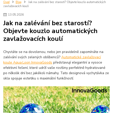
oblečení
doplňky
dům
pomocníci
úklid
bambusové ponožky
Úvod
Blog
Jak na zalévání bez starostí? Objevte kouzlo automatických
zavlažovacích koulí
trekingové hole
trekové hole
trek
treking
zavlažovací koule
aqualoon
innovagoods
13
.
05
.
2026
Jak na zalévání bez starostí?
Objevte kouzlo automatických
zavlažovacích koulí
Chystáte se na dovolenou, nebo jen pravidelně zapomínáte na
zalévání svých zelených oblíbenců?
Automatické zavlažovací
koule Aqua·Loon InnovaGoods
představují elegantní a vysoce
efektivní řešení, které udrží vaše rostliny perfektně hydratované
po několik dní bez jakékoli námahy. Tato designová vychytávka ze
skla spojuje estetiku s maximální funkčností.