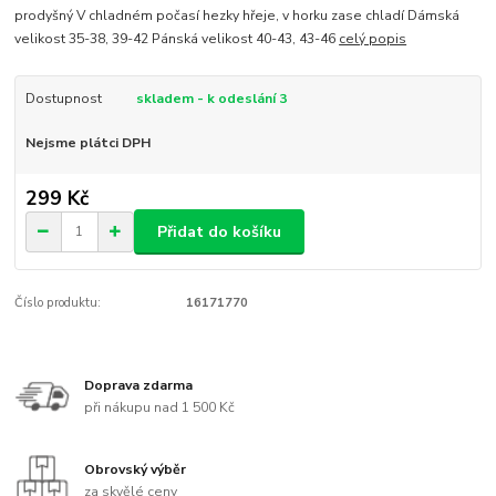
prodyšný V chladném počasí hezky hřeje, v horku zase chladí Dámská
velikost 35-38, 39-42 Pánská velikost 40-43, 43-46
celý popis
Dostupnost
skladem - k odeslání 3
Nejsme plátci DPH
299 Kč
Přidat do košíku
Číslo produktu:
16171770
Doprava zdarma
při nákupu nad 1 500 Kč
Obrovský výběr
za skvělé ceny