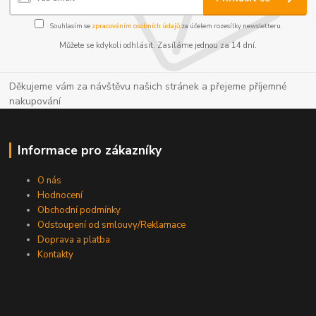
Souhlasím se
zpracováním osobních údajů
za účelem rozesílky newsletteru.
Můžete se kdykoli odhlásit. Zasíláme jednou za 14 dní.
Děkujeme vám za návštěvu našich stránek a přejeme příjemné
nakupování
Informace pro zákazníky
O nás
Hodnocení
Obchodní podmínky
Odstoupení od smlouvy/Reklamace
Doprava a platba
Kontakty