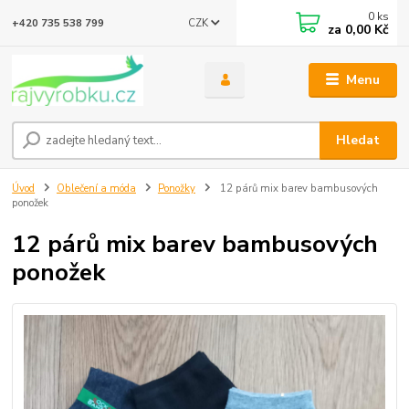
0
ks
CZK
+420 735 538 799
za
0,00 Kč
Menu
Hledat
Úvod
Oblečení a móda
Ponožky
12 párů mix barev bambusových
ponožek
12 párů mix barev bambusových
ponožek