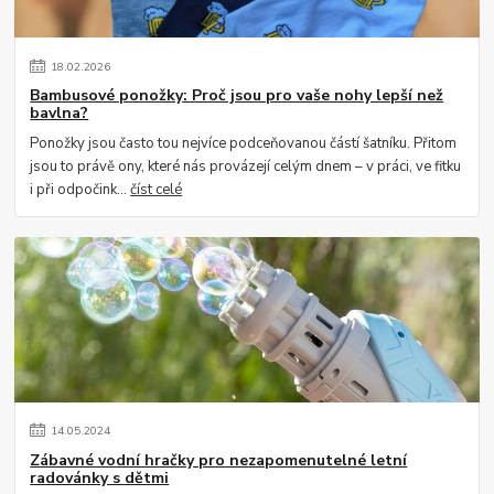
18
.
02
.
2026
Bambusové ponožky: Proč jsou pro vaše nohy lepší než
bavlna?
Ponožky jsou často tou nejvíce podceňovanou částí šatníku. Přitom
jsou to právě ony, které nás provázejí celým dnem – v práci, ve fitku
i při odpočink...
číst celé
14
.
05
.
2024
Zábavné vodní hračky pro nezapomenutelné letní
radovánky s dětmi