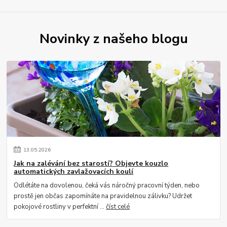
Novinky z našeho blogu
13
.
05
.
2026
Jak na zalévání bez starostí? Objevte kouzlo
automatických zavlažovacích koulí
Odlétáte na dovolenou, čeká vás náročný pracovní týden, nebo
prostě jen občas zapomínáte na pravidelnou zálivku? Udržet
pokojové rostliny v perfektní ...
číst celé