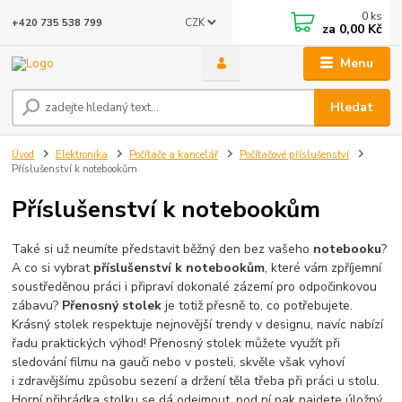
0
ks
CZK
+420 735 538 799
za
0,00 Kč
Menu
Hledat
Úvod
Elektronika
Počítače a kancelář
Počítačové příslušenství
Příslušenství k notebookům
Příslušenství k notebookům
Také si už neumíte představit běžný den bez vašeho
notebooku
?
A co si vybrat
příslušenství k notebookům
, které vám zpříjemní
soustředěnou práci i připraví dokonalé zázemí pro odpočinkovou
zábavu?
Přenosný stolek
je totiž přesně to, co potřebujete.
Krásný stolek respektuje nejnovější trendy v designu, navíc nabízí
řadu praktických výhod! Přenosný stolek můžete využít při
sledování filmu na gauči nebo v posteli, skvěle však vyhoví
i zdravějšímu způsobu sezení a držení těla třeba při práci u stolu.
Horní přihrádka stolku se dá odejmout, pod ní pak najdete úložný