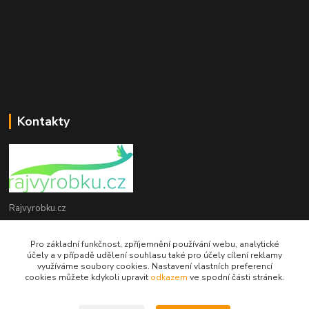
Kontakty
Rajvyrobku.cz
+420 735 538 799
Pro základní funkčnost, zpříjemnění používání webu, analytické
účely a v případě udělení souhlasu také pro účely cílení reklamy
využíváme soubory cookies. Nastavení vlastních preferencí
info@rajvyrobku.cz
cookies můžete kdykoli upravit
odkazem
ve spodní části stránek.