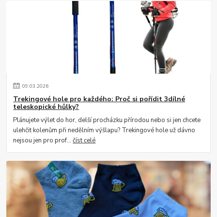
09
.
03
.
2026
Trekingové hole pro každého: Proč si pořídit 3dílné
teleskopické hůlky?
Plánujete výlet do hor, delší procházku přírodou nebo si jen chcete
ulehčit kolenům při nedělním výšlapu? Trekingové hole už dávno
nejsou jen pro prof...
číst celé