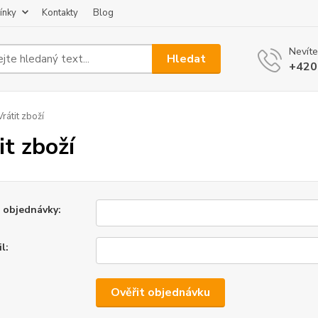
ínky
Kontakty
Blog
Nevíte
Hledat
+420
rátit zboží
it zboží
o objednávky:
l:
Ověřit objednávku