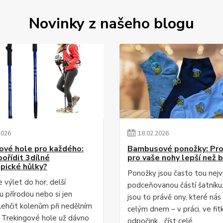
Novinky z našeho blogu
2026
18
.
02
.
2026
ové hole pro každého:
Bambusové ponožky: Pro
pořídit 3dílné
pro vaše nohy lepší než 
pické hůlky?
Ponožky jsou často tou nejv
 výlet do hor, delší
podceňovanou částí šatníku
u přírodou nebo si jen
jsou to právě ony, které nás
lehčit kolenům při nedělním
celým dnem – v práci, ve fitku
 Trekingové hole už dávno
odpočink...
číst celé