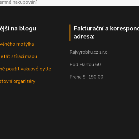
íjemné nakupování
ější na blogu
Fakturační a korespon
adresa:
řevěného motýlka
Rajvyrobku.cz s.r.o.
etřít stírací mapu
Pod Harfou 60
dné použít vakuové pytle
Praha 9 190 00
stovní organizéry