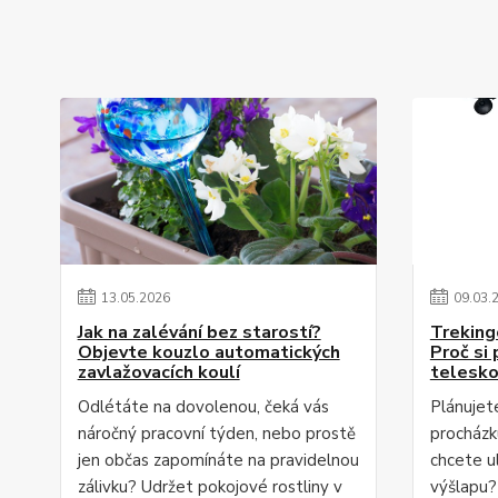
13
.
05
.
2026
09
.
03
.
Jak na zalévání bez starostí?
Treking
Objevte kouzlo automatických
Proč si 
zavlažovacích koulí
telesko
Odlétáte na dovolenou, čeká vás
Plánujete
náročný pracovní týden, nebo prostě
procházk
jen občas zapomínáte na pravidelnou
chcete u
zálivku? Udržet pokojové rostliny v
výšlapu?