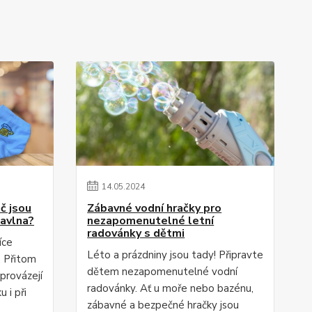
14
.
05
.
2024
č jsou
Zábavné vodní hračky pro
bavlna?
nezapomenutelné letní
radovánky s dětmi
íce
Léto a prázdniny jsou tady! Připravte
. Přitom
dětem nezapomenutelné vodní
 provázejí
radovánky. Ať u moře nebo bazénu,
 i při
zábavné a bezpečné hračky jsou