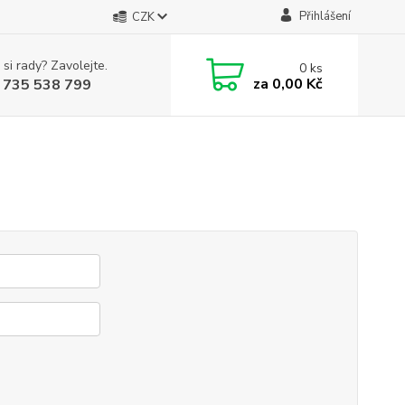
Přihlášení
CZK
 si rady? Zavolejte.
0
ks
za
0,00 Kč
 735 538 799