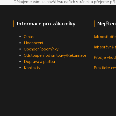
Děkujeme vám za návštěvu našich stránek a přejeme př
Informace pro zákazníky
Nejčten
O nás
Jak nosit d
Hodnocení
Jak správně s
Obchodní podmínky
Odstoupení od smlouvy/Reklamace
Proč je vho
Doprava a platba
Kontakty
Praktické ce