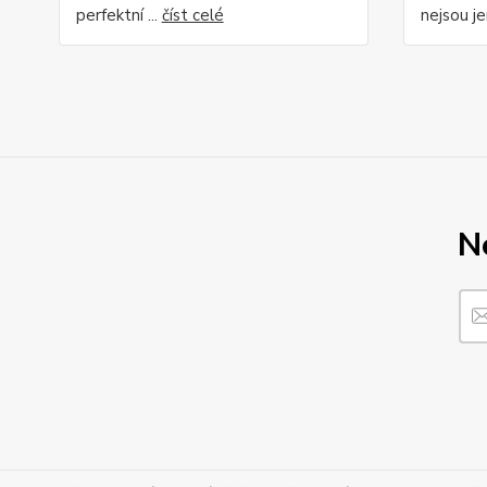
perfektní ...
číst celé
nejsou je
N