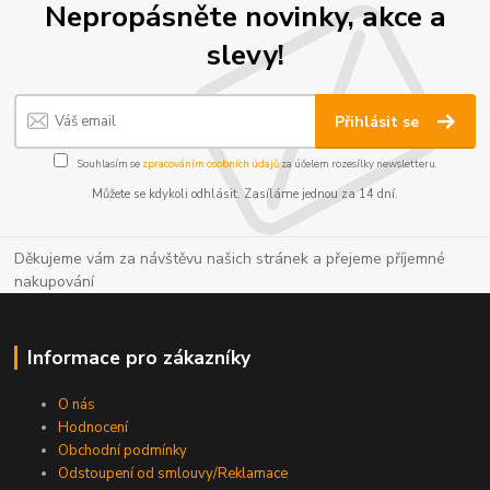
Nepropásněte novinky, akce a
slevy!
Přihlásit se
Souhlasím se
zpracováním osobních údajů
za účelem rozesílky newsletteru.
Můžete se kdykoli odhlásit. Zasíláme jednou za 14 dní.
Děkujeme vám za návštěvu našich stránek a přejeme příjemné
nakupování
Informace pro zákazníky
O nás
Hodnocení
Obchodní podmínky
Odstoupení od smlouvy/Reklamace