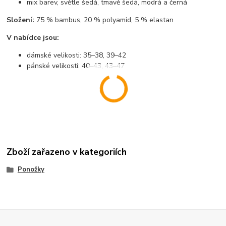
mix barev, světle šedá, tmavě šedá, modrá a černá
Složení:
75 % bambus, 20 % polyamid, 5 % elastan
V nabídce jsou:
dámské velikosti: 35–38, 39–42
pánské velikosti: 40–43, 43–47
Zboží zařazeno v kategoriích
Ponožky