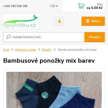
0
ks
CZK
+420 735 538 799
za
0,00 Kč
Menu
Hledat
Úvod
Oblečení a móda
Ponožky
Bambusové ponožky mix barev
Bambusové ponožky mix barev