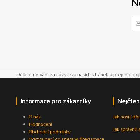
N
Děkujeme vám za návštěvu našich stránek a přejeme př
Informace pro zákazníky
Nejčten
O nás
Jak nosit d
Hodnocení
Jak správně s
Obchodní podmínky
Odstoupení od smlouvy/Reklamace