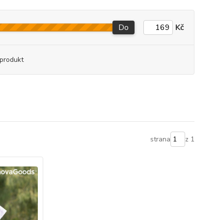
Do
Kč
produkt
strana
z 1