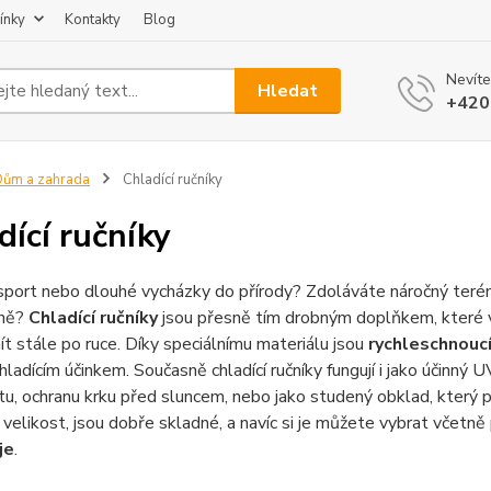
ínky
Kontakty
Blog
Nevíte
Hledat
+420
ům a zahrada
Chladící ručníky
dící ručníky
sport nebo dlouhé vycházky do přírody? Zdoláváte náročný teré
vně?
Chladící ručníky
jsou přesně tím drobným doplňkem, které vám
ít stále po ruce. Díky speciálnímu materiálu jsou
rychleschnouc
hladícím účinkem. Současně chladící ručníky fungují i jako účinný UV
tu, ochranu krku před sluncem, nebo jako studený obklad, který p
 velikost, jsou dobře skladné, a navíc si je můžete vybrat včet
je
.