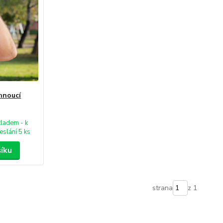
hnoucí
kladem - k
eslání 5 ks
šíku
strana
z 1