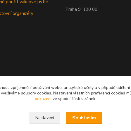
dné použít vakuové pytle
Praha 9 190 00
stovní organizéry
čnost, zpříjemnění používání webu, analytické účely a v případě udělení
y využíváme soubory cookies. Nastavení vlastních preferencí cookies mů
odkazem
ve spodní části stránek.
Souhlasím
Nastavení