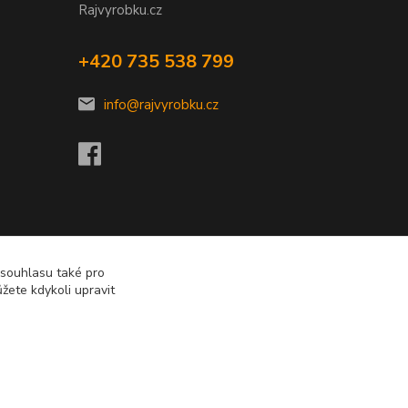
Rajvyrobku.cz
+420 735 538 799
info@rajvyrobku.cz
 souhlasu také pro
žete kdykoli upravit