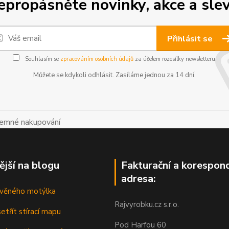
epropásněte novinky, akce a slev
Přihlásit se
Souhlasím se
zpracováním osobních údajů
za účelem rozesílky newsletteru.
Můžete se kdykoli odhlásit. Zasíláme jednou za 14 dní.
íjemné nakupování
ější na blogu
Fakturační a korespon
adresa:
řevěného motýlka
Rajvyrobku.cz s.r.o.
etřít stírací mapu
Pod Harfou 60