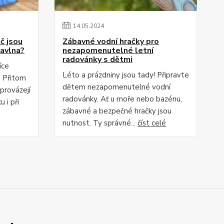
14
.
05
.
2024
č jsou
Zábavné vodní hračky pro
bavlna?
nezapomenutelné letní
radovánky s dětmi
íce
Léto a prázdniny jsou tady! Připravte
. Přitom
dětem nezapomenutelné vodní
 provázejí
radovánky. Ať u moře nebo bazénu,
 i při
zábavné a bezpečné hračky jsou
nutnost. Ty správné...
číst celé