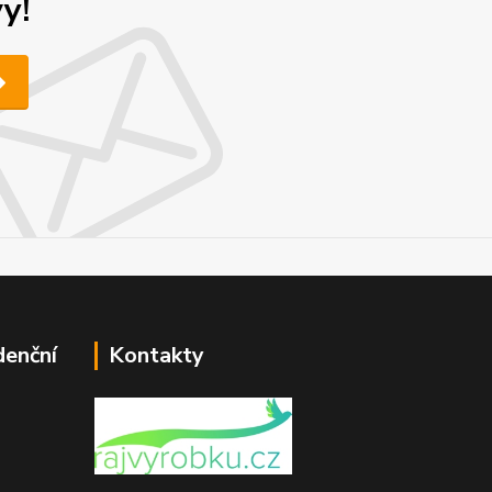
y!
denční
Kontakty