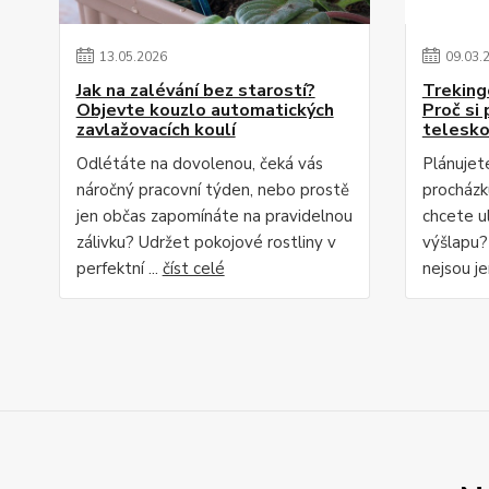
13
.
05
.
2026
09
.
03
.
Jak na zalévání bez starostí?
Treking
Objevte kouzlo automatických
Proč si 
zavlažovacích koulí
telesko
Odlétáte na dovolenou, čeká vás
Plánujete
náročný pracovní týden, nebo prostě
procházk
jen občas zapomínáte na pravidelnou
chcete u
zálivku? Udržet pokojové rostliny v
výšlapu?
perfektní ...
číst celé
nejsou je