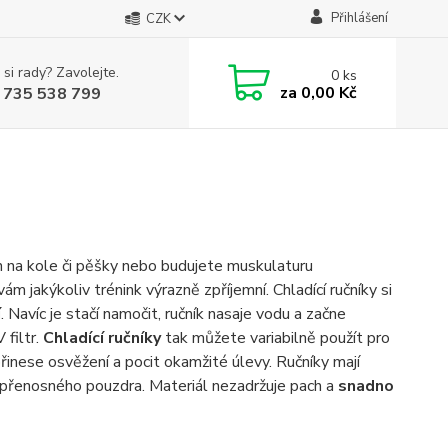
Přihlášení
CZK
 si rady? Zavolejte.
0
ks
za
0,00 Kč
 735 538 799
n na kole či pěšky nebo budujete muskulaturu
 jakýkoliv trénink výrazně zpříjemní. Chladící ručníky si
í
. Navíc je stačí namočit, ručník nasaje vodu a začne
 filtr.
Chladící ručníky
tak můžete variabilně použít pro
řinese osvěžení a pocit okamžité úlevy. Ručníky mají
ně přenosného pouzdra. Materiál nezadržuje pach a
snadno