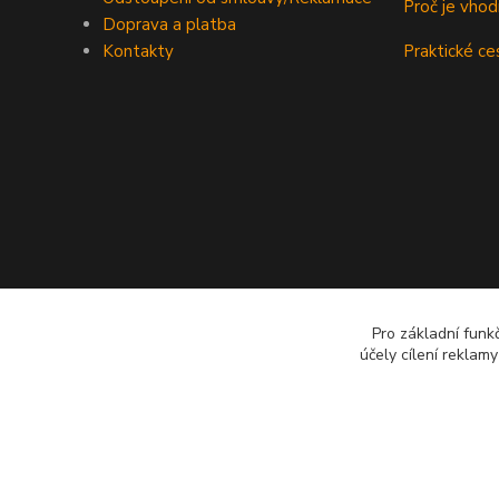
Proč je vho
Doprava a platba
Kontakty
Praktické ce
Pro základní funk
účely cílení reklam