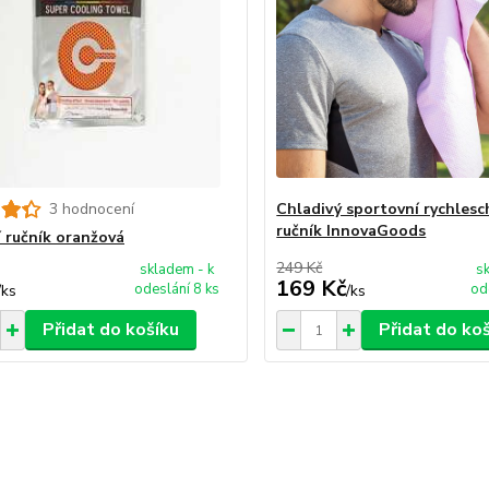
3 hodnocení
Chladivý sportovní rychlesc
ručník InnovaGoods
í ručník oranžová
249 Kč
skladem - k
s
169 Kč
odeslání 8 ks
od
/
ks
/
ks
Přidat do košíku
Přidat do ko