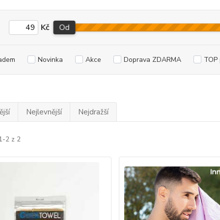
Kč
Od
adem
Novinka
Akce
Doprava ZDARMA
TOP 
jší
Nejlevnější
Nejdražší
1-2 z 2