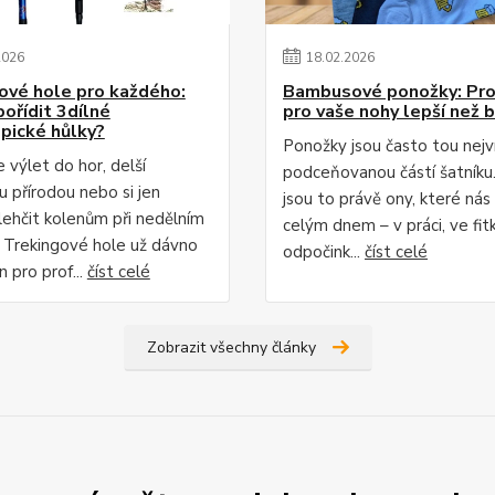
2026
18
.
02
.
2026
ové hole pro každého:
Bambusové ponožky: Pro
pořídit 3dílné
pro vaše nohy lepší než 
pické hůlky?
Ponožky jsou často tou nejv
 výlet do hor, delší
podceňovanou částí šatníku
u přírodou nebo si jen
jsou to právě ony, které nás
lehčit kolenům při nedělním
celým dnem – v práci, ve fitku
 Trekingové hole už dávno
odpočink...
číst celé
n pro prof...
číst celé
Zobrazit všechny články