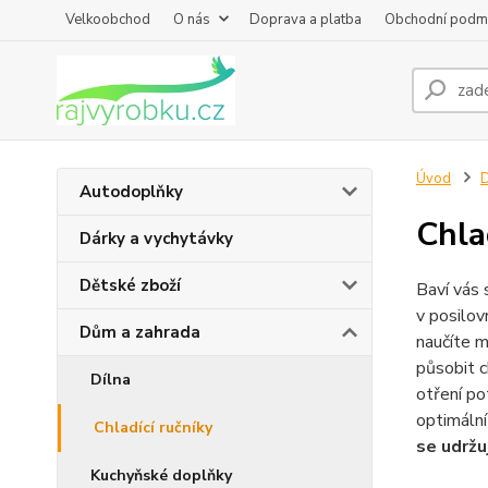
Velkoobchod
O nás
Doprava a platba
Obchodní podm
Úvod
D
Autodoplňky
Chla
Dárky a vychytávky
Dětské zboží
Baví vás 
v posilo
Dům a zahrada
naučíte m
působit c
Dílna
otření po
optimální
Chladící ručníky
se udržu
Kuchyňské doplňky