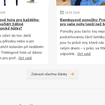
2026
18
.
02
.
2026
ové hole pro každého:
Bambusové ponožky: Pro
pořídit 3dílné
pro vaše nohy lepší než 
pické hůlky?
Ponožky jsou často tou nejv
 výlet do hor, delší
podceňovanou částí šatníku
u přírodou nebo si jen
jsou to právě ony, které nás
lehčit kolenům při nedělním
celým dnem – v práci, ve fitku
 Trekingové hole už dávno
odpočink...
číst celé
n pro prof...
číst celé
Zobrazit všechny články