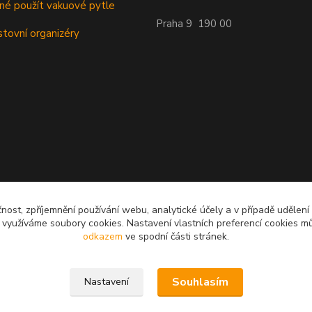
dné použít vakuové pytle
Praha 9 190 00
stovní organizéry
čnost, zpříjemnění používání webu, analytické účely a v případě udělení
y využíváme soubory cookies. Nastavení vlastních preferencí cookies mů
odkazem
ve spodní části stránek.
Souhlasím
Nastavení