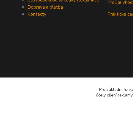
Odstoupení od smlouvy/Reklamace
Proč je vho
Doprava a platba
Kontakty
Praktické ce
Pro základní funk
účely cílení reklam