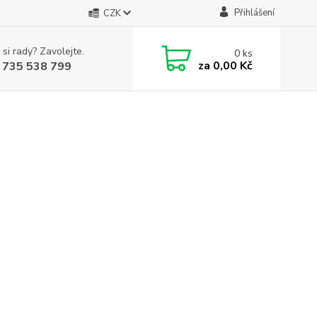
Přihlášení
CZK
 si rady? Zavolejte.
0
ks
za
0,00 Kč
 735 538 799