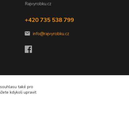
Rajvyrobku.cz
+420 735 538 799
info@rajvyrobku.cz
 souhlasu také pro
žete kdykoli upravit