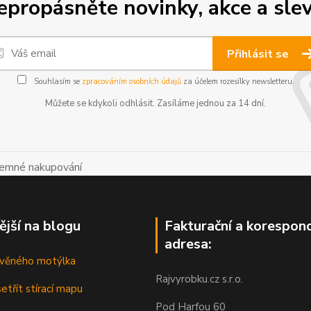
epropásněte novinky, akce a slev
Přihlásit se
Souhlasím se
zpracováním osobních údajů
za účelem rozesílky newsletteru.
Můžete se kdykoli odhlásit. Zasíláme jednou za 14 dní.
íjemné nakupování
ější na blogu
Fakturační a korespon
adresa:
řevěného motýlka
Rajvyrobku.cz s.r.o.
etřít stírací mapu
Pod Harfou 60