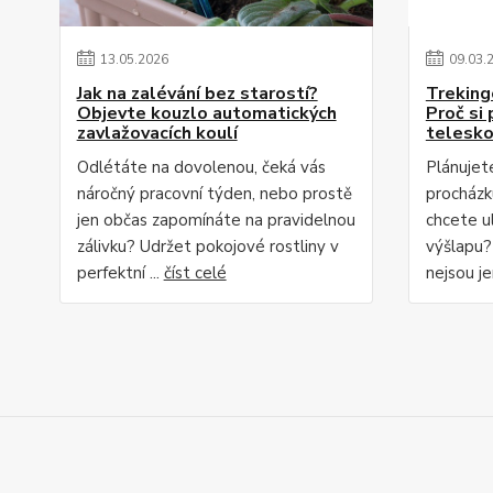
13
.
05
.
2026
09
.
03
.
Jak na zalévání bez starostí?
Treking
Objevte kouzlo automatických
Proč si 
zavlažovacích koulí
telesko
Odlétáte na dovolenou, čeká vás
Plánujete
náročný pracovní týden, nebo prostě
procházk
jen občas zapomínáte na pravidelnou
chcete u
zálivku? Udržet pokojové rostliny v
výšlapu?
perfektní ...
číst celé
nejsou je