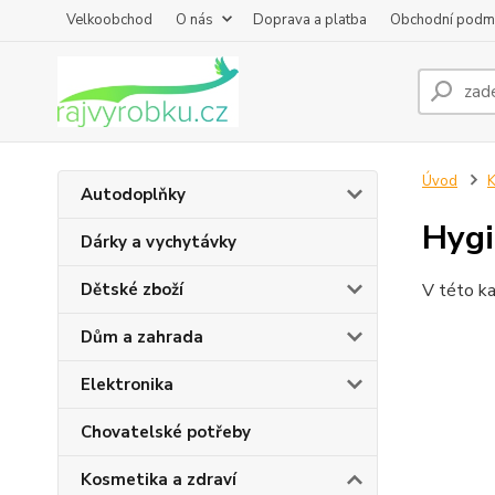
Velkoobchod
O nás
Doprava a platba
Obchodní podm
Úvod
K
Autodoplňky
Hygi
Dárky a vychytávky
Dětské zboží
V této ka
Dům a zahrada
Elektronika
Chovatelské potřeby
Kosmetika a zdraví