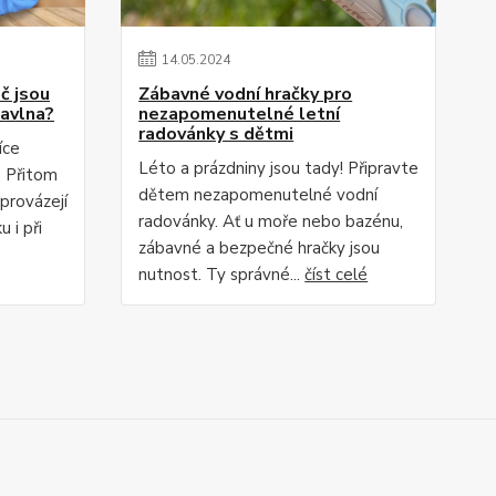
14
.
05
.
2024
č jsou
Zábavné vodní hračky pro
bavlna?
nezapomenutelné letní
radovánky s dětmi
íce
Léto a prázdniny jsou tady! Připravte
. Přitom
dětem nezapomenutelné vodní
 provázejí
radovánky. Ať u moře nebo bazénu,
 i při
zábavné a bezpečné hračky jsou
nutnost. Ty správné...
číst celé