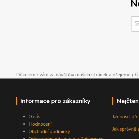
N
Děkujeme vám za návštěvu našich stránek a přejeme př
Informace pro zákazníky
Nejčten
O nás
Jak nosit d
Hodnocení
Jak správně s
Obchodní podmínky