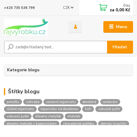
0
ks
CZK
+420 735 538 799
za
0,00 Kč
Menu
Hledat
Kategorie blogu
Štítky blogu
ponožky
zahrada
cestovní organizéry
dovolená
cestování
úložné organizéry
organizéry na dovolenou
kufr
vakuové pytle
vakuový pytel
dreveny motylek
motylek
dreveny motylek s kapesnickem
chovatelské potřeby
domácí mazlíčci
svítící obojek
botník
botník na boty
skládací botník
móda