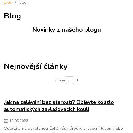
oblečení
doplňky
dům
pomocníci
úklid
bambusové ponožky
Úvod
Blog
trekingové hole
trekové hole
trek
treking
zavlažovací koule
Blog
aqualoon
innovagoods
Novinky z našeho blogu
Nejnovější články
strana
z 1
Jak na zalévání bez starostí? Objevte kouzlo
automatických zavlažovacích koulí
13
.
05
.
2026
Odlétáte na dovolenou, čeká vás náročný pracovní týden, nebo