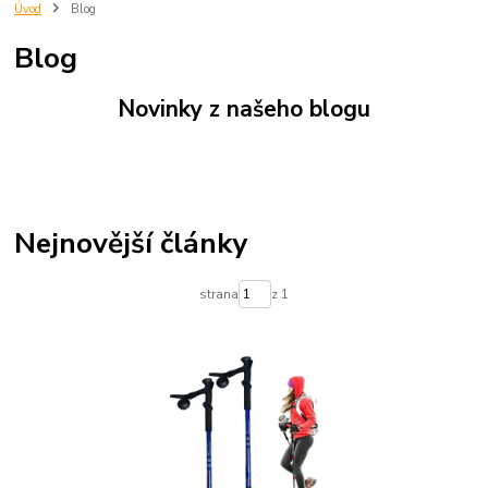
oblečení
doplňky
dům
pomocníci
úklid
bambusové ponožky
Úvod
Blog
trekingové hole
trekové hole
trek
treking
zavlažovací koule
Blog
aqualoon
innovagoods
Novinky z našeho blogu
Nejnovější články
strana
z 1