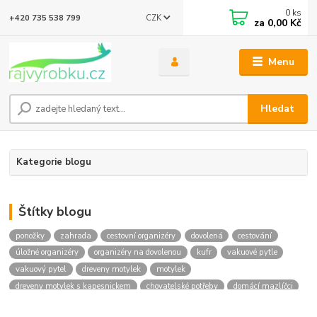
0
ks
CZK
+420 735 538 799
za
0,00 Kč
Menu
Hledat
Kategorie blogu
Štítky blogu
ponožky
zahrada
cestovní organizéry
dovolená
cestování
úložné organizéry
organizéry na dovolenou
kufr
vakuové pytle
vakuový pytel
dreveny motylek
motylek
dreveny motylek s kapesnickem
chovatelské potřeby
domácí mazlíčci
svítící obojek
botník
botník na boty
skládací botník
móda