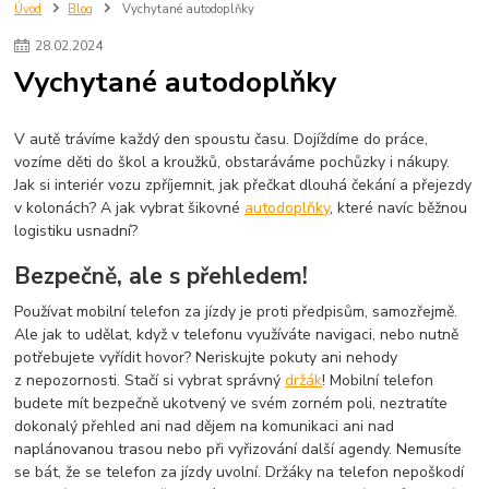
oblečení
doplňky
dům
pomocníci
úklid
bambusové ponožky
Úvod
Blog
Vychytané autodoplňky
trekingové hole
trekové hole
trek
treking
zavlažovací koule
28
.
02
.
2024
aqualoon
innovagoods
Vychytané autodoplňky
V autě trávíme každý den spoustu času. Dojíždíme do práce,
vozíme děti do škol a kroužků, obstaráváme pochůzky i nákupy.
Jak si interiér vozu zpříjemnit, jak přečkat dlouhá čekání a přejezdy
v kolonách? A jak vybrat šikovné
autodoplňky
, které navíc běžnou
logistiku usnadní?
Bezpečně, ale s přehledem!
Používat mobilní telefon za jízdy je proti předpisům, samozřejmě.
Ale jak to udělat, když v telefonu využíváte navigaci, nebo nutně
potřebujete vyřídit hovor? Neriskujte pokuty ani nehody
z nepozornosti. Stačí si vybrat správný
držák
! Mobilní telefon
budete mít bezpečně ukotvený ve svém zorném poli, neztratíte
dokonalý přehled ani nad dějem na komunikaci ani nad
naplánovanou trasou nebo při vyřizování další agendy. Nemusíte
se bát, že se telefon za jízdy uvolní. Držáky na telefon nepoškodí