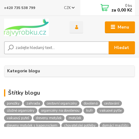
0
ks
CZK
+420 735 538 799
za
0,00 Kč
Menu
Hledat
Kategorie blogu
Štítky blogu
ponožky
zahrada
cestovní organizéry
dovolená
cestování
úložné organizéry
organizéry na dovolenou
kufr
vakuové pytle
vakuový pytel
dreveny motylek
motylek
dreveny motylek s kapesnickem
chovatelské potřeby
domácí mazlíčci
svítící obojek
botník
botník na boty
skládací botník
móda