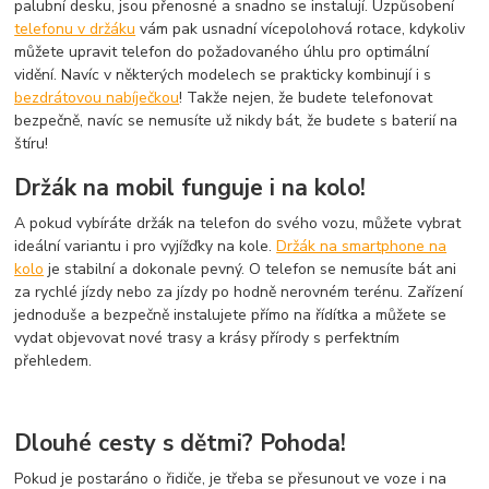
palubní desku, jsou přenosné a snadno se instalují. Uzpůsobení
telefonu v držáku
vám pak usnadní vícepolohová rotace, kdykoliv
můžete upravit telefon do požadovaného úhlu pro optimální
vidění. Navíc v některých modelech se prakticky kombinují i s
bezdrátovou nabíječkou
! Takže nejen, že budete telefonovat
bezpečně, navíc se nemusíte už nikdy bát, že budete s baterií na
štíru!
Držák na mobil funguje i na kolo!
A pokud vybíráte držák na telefon do svého vozu, můžete vybrat
ideální variantu i pro vyjížďky na kole.
Držák na smartphone na
kolo
je stabilní a dokonale pevný. O telefon se nemusíte bát ani
za rychlé jízdy nebo za jízdy po hodně nerovném terénu. Zařízení
jednoduše a bezpečně instalujete přímo na řídítka a můžete se
vydat objevovat nové trasy a krásy přírody s perfektním
přehledem.
Dlouhé cesty s dětmi? Pohoda!
Pokud je postaráno o řidiče, je třeba se přesunout ve voze i na