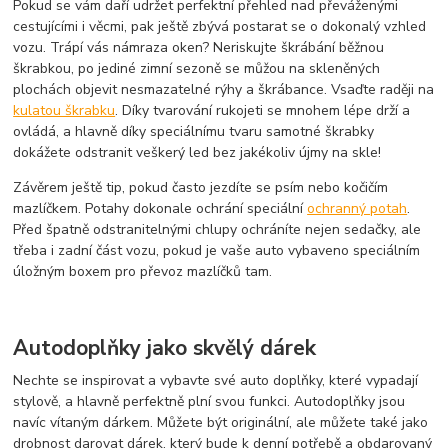
Pokud se vám daří udržet perfektní přehled nad převáženými
cestujícími i věcmi, pak ještě zbývá postarat se o dokonalý vzhled
vozu. Trápí vás námraza oken? Neriskujte škrábání běžnou
škrabkou, po jediné zimní sezoně se můžou na skleněných
plochách objevit nesmazatelné rýhy a škrábance. Vsaďte raději na
kulatou škrabku
. Díky tvarování rukojeti se mnohem lépe drží a
ovládá, a hlavně díky speciálnímu tvaru samotné škrabky
dokážete odstranit veškerý led bez jakékoliv újmy na skle!
Závěrem ještě tip, pokud často jezdíte se psím nebo kočičím
mazlíčkem. Potahy dokonale ochrání speciální
ochranný potah
.
Před špatně odstranitelnými chlupy ochráníte nejen sedačky, ale
třeba i zadní část vozu, pokud je vaše auto vybaveno speciálním
úložným boxem pro převoz mazlíčků tam.
Autodoplňky jako skvělý dárek
Nechte se inspirovat a vybavte své auto doplňky, které vypadají
stylově, a hlavně perfektně plní svou funkci. Autodoplňky jsou
navíc vítaným dárkem. Můžete být originální, ale můžete také jako
drobnost darovat dárek, který bude k denní potřebě a obdarovaný