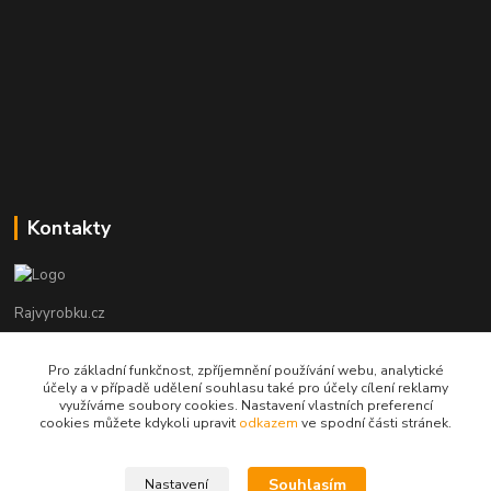
Kontakty
Rajvyrobku.cz
+420 735 538 799
Pro základní funkčnost, zpříjemnění používání webu, analytické
účely a v případě udělení souhlasu také pro účely cílení reklamy
využíváme soubory cookies. Nastavení vlastních preferencí
info@rajvyrobku.cz
cookies můžete kdykoli upravit
odkazem
ve spodní části stránek.
Souhlasím
Nastavení