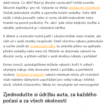
další místa. Co děti? Baví je dlouhé cestování? Určitě oceníte
šikovné doplňky i pro ně. Vybavte se třeba
skládacím stolečkem
.
Stolek jednoduše složíte a upevníte kolem sedačky. Vaše dítě
může v klidu posvačit, nebo si cestu zkrátit malováním nebo
hraním na pevné podložce. Po „akci“ pak stole kdykoliv složíte a
uklidíte, jednoduchá je i následná údržba.
K dětem a cestování nutně patří i zásoba knížek nebo hraček, ale
vám už v autě zmatky nezpůsobí. Stačí všechnu výbavu jednoduše
a rychle uložit do
organizační síťky
, tu umístíte přímo na opěradlo
přední sedačky nebo mezi ně. Můžete se dokonale vybavit na
dlouhé cesty, a přitom udržet v autě skvělou náladu i pořádek!
Konec konců, autodoplňkem můžete vybavit i kufr! A odteď i
obyčejný nákup vždy dovezete domů v pořádku a perfektně
složený.
Skládací organizér
zabere minimum místa, při rozložení
však nabídne důmyslné uspořádání pro velký nákup i křehké
zboží, včetně chlazeného. Nikdy nic nevylejete ani nerozsypete!
Zjednodušte si údržbu auta, za každého
počasí a za všech okolností