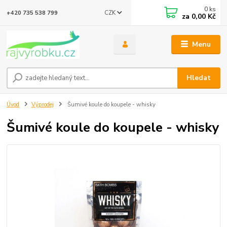
0
ks
CZK
+420 735 538 799
za
0,00 Kč
Menu
Hledat
Úvod
Výprodej
Šumivé koule do koupele - whisky
Šumivé koule do koupele - whisky