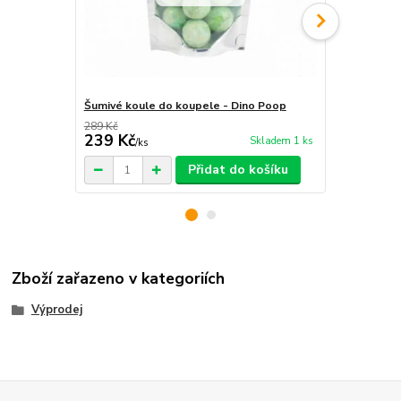
Šumivé koule do koupele - Dino Poop
Šumivé koul
289 Kč
289 Kč
239 Kč
239 Kč
Skladem 1 ks
/
ks
/
ks
Přidat do košíku
Zboží zařazeno v kategoriích
Výprodej