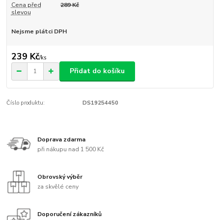
Cena před
289 Kč
slevou
Nejsme plátci DPH
239 Kč
/
ks
Přidat do košíku
Číslo produktu:
DS19254450
Doprava zdarma
při nákupu nad 1 500 Kč
Obrovský výběr
za skvělé ceny
Doporučení zákazníků