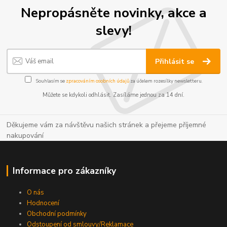
Nepropásněte novinky, akce a
slevy!
Přihlásit se
Souhlasím se
zpracováním osobních údajů
za účelem rozesílky newsletteru.
Můžete se kdykoli odhlásit. Zasíláme jednou za 14 dní.
Děkujeme vám za návštěvu našich stránek a přejeme příjemné
nakupování
Informace pro zákazníky
O nás
Hodnocení
Obchodní podmínky
Odstoupení od smlouvy/Reklamace