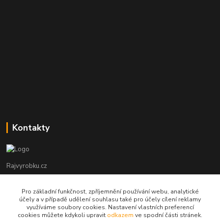
Kontakty
Rajvyrobku.cz
+420 735 538 799
Pro základní funkčnost, zpříjemnění používání webu, analytické
účely a v případě udělení souhlasu také pro účely cílení reklamy
využíváme soubory cookies. Nastavení vlastních preferencí
info@rajvyrobku.cz
cookies můžete kdykoli upravit
odkazem
ve spodní části stránek.