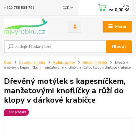
0
ks
CZK
+420 735 538 799
za
0,00 Kč
Menu
Hledat
Úvod
Oblečení a móda
Modní doplňky
Dřevění motýlci
Dřevěný
motýlek s kapesníčkem, manžetovými knoflíčky a růží do klopy v dárkové krabičce
Dřevěný motýlek s kapesníčkem,
manžetovými knoflíčky a růží do
klopy v dárkové krabičce
TOP produkt