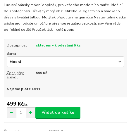
Luxusní pánský módní doplněk, pro každého moderního muže. Ideální
do společnosti. Dřevěný motýlek z lehkého, elegantního a hladkého
dřeva s kvalitní látkou. Motýlek připoután na gumičce Nastavitelná délka
pásku jednoduše umožňuje přesnou regulaci velikosti, aby Vám vždy
perfektně seděl Proužek látk...
celý popis
Dostupnost
skladem - k odeslání 6 ks
Barva
Cena před
599 Kč
slevou
Nejsme plátci DPH
499 Kč
/
ks
Přidat do košíku