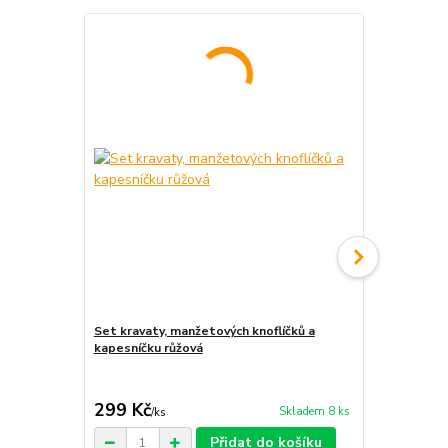
Set kravaty, manžetových knoflíčků a
kapesníčku růžová
Dřevěný mot
manžetovými
499 Kč
299 Kč
399 Kč
Skladem 8 ks
/
ks
/
ks
Přidat do košíku