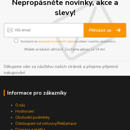
Nepropásněte novinky, akce a
slevy!
Přihlásit se
Souhlasím se
zpracováním osobních údajů
za účelem rozesílky newsletteru.
Můžete se kdykoli odhlásit. Zasíláme jednou za 14 dní.
Děkujeme vám za návštěvu našich stránek a přejeme příjemné
nakupování
Informace pro zákazníky
O nás
Hodnocení
Obchodní podmínky
Odstoupení od smlouvy/Reklamace
Doprava a platba