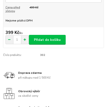
Cena před
499 Kč
slevou
Nejsme plátci DPH
399 Kč
/
ks
Přidat do košíku
Číslo produktu:
302
Doprava zdarma
při nákupu nad 1 500 Kč
Obrovský výběr
za skvělé ceny