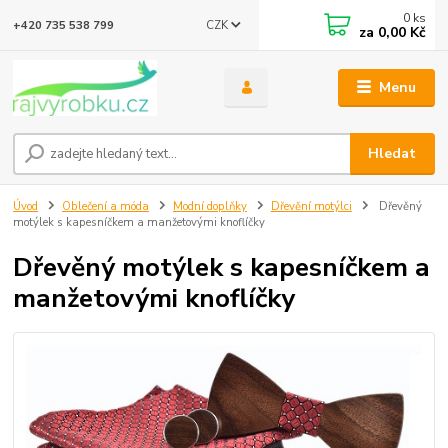
0
ks
CZK
+420 735 538 799
za
0,00 Kč
Menu
Hledat
Úvod
Oblečení a móda
Modní doplňky
Dřevění motýlci
Dřevěný
motýlek s kapesníčkem a manžetovými knoflíčky
Dřevěný motýlek s kapesníčkem a
manžetovými knoflíčky