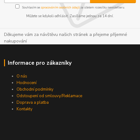
Souhlasím se
zpracováním osobních údajů
za účelem rozesílky newsletteru.
Můžete se kdykoli odhlásit. Zasíláme jednou za 14 dní.
Děkujeme vám za návštěvu našich stránek a přejeme příjemné
nakupování
Informace pro zákazníky
O nás
Hodnocení
Obchodní podmínky
Odstoupení od smlouvy/Reklamace
Doprava a platba
Kontakty