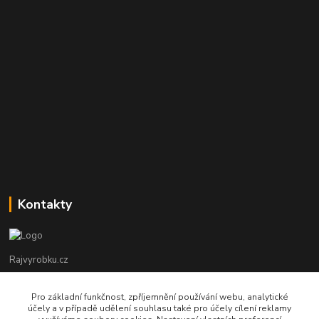
Kontakty
Rajvyrobku.cz
+420 735 538 799
Pro základní funkčnost, zpříjemnění používání webu, analytické
účely a v případě udělení souhlasu také pro účely cílení reklamy