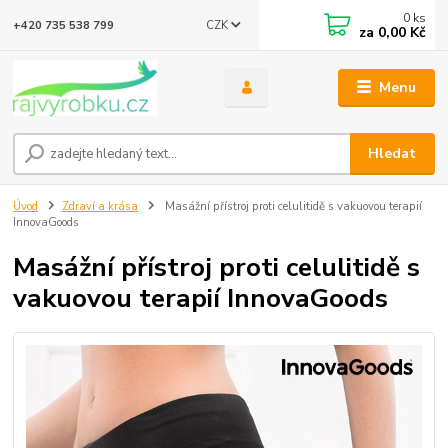
0
ks
CZK
+420 735 538 799
za
0,00 Kč
Menu
Hledat
Úvod
Zdraví a krása
Masážní přístroj proti celulitidě s vakuovou terapií
InnovaGoods
Masážní přístroj proti celulitidě s
vakuovou terapií InnovaGoods