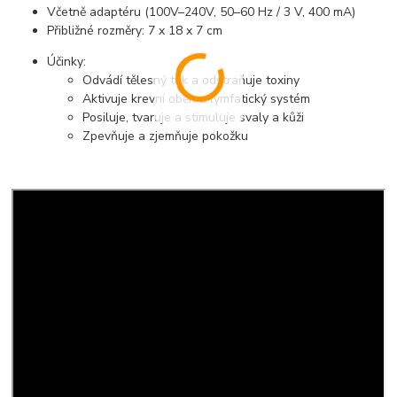
Včetně adaptéru (100V–240V, 50–60 Hz / 3 V, 400 mA)
Přibližné rozměry: 7 x 18 x 7 cm
Účinky:
Odvádí tělesný tuk a odstraňuje toxiny
Aktivuje krevní oběh a lymfatický systém
Posiluje, tvaruje a stimuluje svaly a kůži
Zpevňuje a zjemňuje pokožku