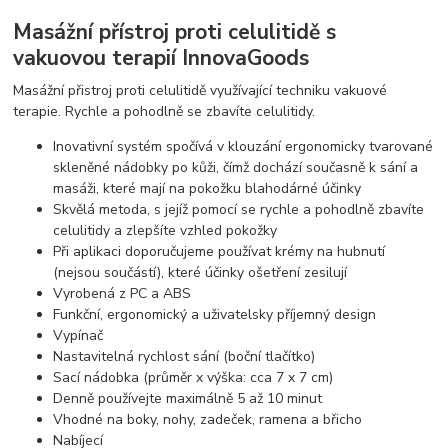
Masážní přístroj proti celulitidě s
vakuovou terapií InnovaGoods
Masážní přistroj proti celulitidě využívající techniku vakuové
terapie. Rychle a pohodlně se zbavíte celulitidy.
Inovativní systém spočívá v klouzání ergonomicky tvarované
skleněné nádobky po kůži, čímž dochází současně k sání a
masáži, které mají na pokožku blahodárné účinky
Skvělá metoda, s jejíž pomocí se rychle a pohodlně zbavíte
celulitidy a zlepšíte vzhled pokožky
Při aplikaci doporučujeme používat krémy na hubnutí
(nejsou součástí), které účinky ošetření zesilují
Vyrobená z PC a ABS
Funkční, ergonomický a uživatelsky příjemný design
Vypínač
Nastavitelná rychlost sání (boční tlačítko)
Sací nádobka (průměr x výška: cca 7 x 7 cm)
Denně používejte maximálně 5 až 10 minut
Vhodné na boky, nohy, zadeček, ramena a břicho
Nabíjecí