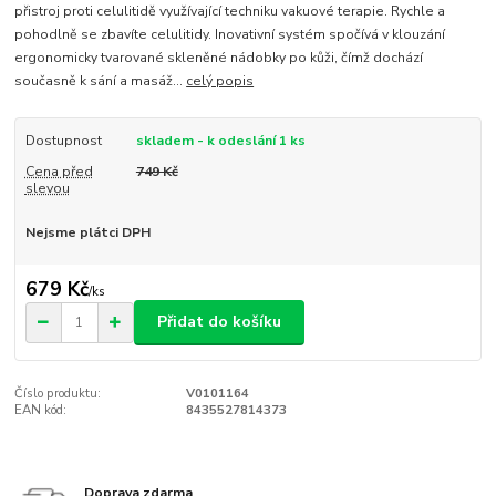
přistroj proti celulitidě využívající techniku vakuové terapie. Rychle a
pohodlně se zbavíte celulitidy. Inovativní systém spočívá v klouzání
ergonomicky tvarované skleněné nádobky po kůži, čímž dochází
současně k sání a masáž...
celý popis
Dostupnost
skladem - k odeslání 1 ks
Cena před
749 Kč
slevou
Nejsme plátci DPH
679 Kč
/
ks
Přidat do košíku
Číslo produktu:
V0101164
EAN kód:
8435527814373
Doprava zdarma