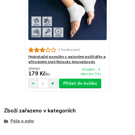
1 hodnocení
Hydratační ponožky s gelovými polštářky a
přírodními oleji Relocks InnovaGoods
259 Kč
skladem - k
179 Kč
odeslání 3 ks
/
ks
Přidat do košíku
Zboží zařazeno v kategoriích
Péče o nohy