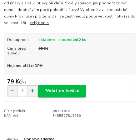
od únavy a snižují otlaky při chůzi. Skvělý způsob, jak podpořit zdraví
nohou, dopřejí vám pocit pohodlí a úlevy! Vyrobené z viskoelastické
gumy Pro muže i pro ženy Dají se zastřihnout podle velikosti nohy (až do
velikosti 46)...
celý popis
Dostupnost
skladem - k odeslání 2 ks
Cena před
99 Kč
slevou
Nejsme plátci DPH
79 Kč
/
ks
Přidat do košíku
Číslo produktu:
V0101015
EAN kód:
8435527812980
Doprava zdarma