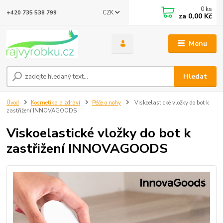
0
ks
CZK
+420 735 538 799
za
0,00 Kč
Menu
Hledat
Úvod
Kosmetika a zdraví
Péče o nohy
Viskoelastické vložky do bot k
zastřižení INNOVAGOODS
Viskoelastické vložky do bot k
zastřižení INNOVAGOODS