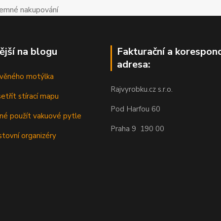
íjemné nakupování
ější na blogu
Fakturační a korespon
adresa:
řevěného motýlka
Rajvyrobku.cz s.r.o.
etřít stírací mapu
Pod Harfou 60
dné použít vakuové pytle
Praha 9 190 00
stovní organizéry