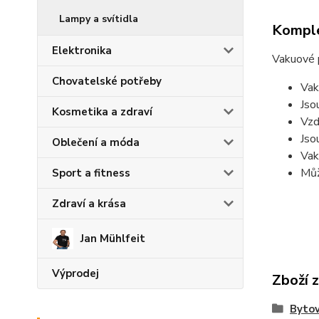
Lampy a svítidla
Komple
Elektronika
Vakuové p
Chovatelské potřeby
Vak
Jso
Kosmetika a zdraví
Vzd
Jso
Oblečení a móda
Vak
Můž
Sport a fitness
Zdraví a krása
Jan Mühlfeit
Výprodej
Zboží 
Bytov