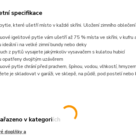
tní specifikace
ytle, které ušetří místo v každé skříni. Uložení zimního oblečení
uové igelitové pytle vám ušetří až 75 % místa ve skříni, v kufru
u ideální i na velké zimní bundy nebo deky
uch z pytlů vysajete jakýmkoliv vysavačem s kulatou hubicí
u opatřeny dvojitým uzávěrem
uové pytle chrání před prachem, špínou, vodou, vlhkostí, hmyze
ete je skladovat v garáži, ve sklepě, na půdě, pod postelí nebo 
zařazeno v kategoriích
é doplňky a