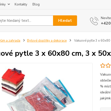
ínky
Kontakty
Blog
Nevíte
Hledat
+420
ům a zahrada
Bytové doplňky a dekorace
Vakuové pytle 3 x 60x80
ové pytle 3 x 60x80 cm, 3 x 50
Vakuové
obleče
% míst
ideáln
jakýmk