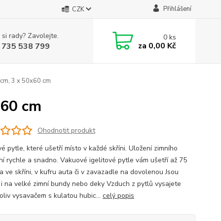
Přihlášení
CZK
 si rady? Zavolejte.
0
ks
za
0,00 Kč
 735 538 799
 cm, 3 x 50x60 cm
x60 cm
Ohodnotit produkt
 pytle, které ušetří místo v každé skříni. Uložení zimního
ní rychle a snadno. Vakuové igelitové pytle vám ušetří až 75
a ve skříni, v kufru auta či v zavazadle na dovolenou Jsou
í i na velké zimní bundy nebo deky Vzduch z pytlů vysajete
oliv vysavačem s kulatou hubic...
celý popis