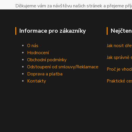
Děkujeme vám za návštěvu našich stránek a přejeme př
Informace pro zákazníky
Nejčten
O nás
Jak nosit d
Hodnocení
Jak správně s
Obchodní podmínky
Odstoupení od smlouvy/Reklamace
Proč je vho
Doprava a platba
Kontakty
Praktické ce