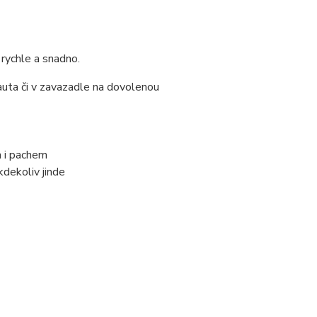
 rychle a snadno.
 auta či v zavazadle na dovolenou
m i pachem
kdekoliv jinde