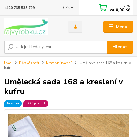
0
ks
CZK
+420 735 538 799
za
0,00 Kč
Menu
Hledat
Úvod
Dětské zboží
Kreativní tvoření
Umělecká sada 168 a kreslení v
kufru
Umělecká sada 168 a kreslení v
kufru
Novinka
TOP produkt