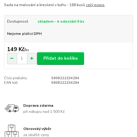
Sada na malování a kreslení v kufru - 168 kusů
celý popis
Dostupnost
skladem - k odeslání 9 ks
Nejsme plátci DPH
149 Kč
/
ks
Přidat do košíku
Číslo produktu:
5908222234294
EAN kód:
5908222234294
Doprava zdarma
při nákupu nad 1 500 Kč
Obrovský výběr
za skvělé ceny