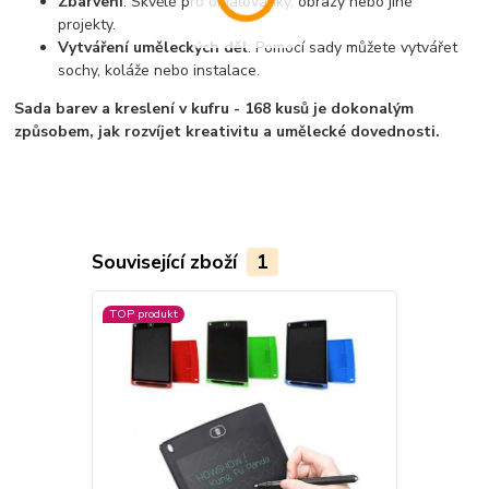
Zbarvení
: Skvělé pro omalovánky, obrazy nebo jiné
projekty.
Vytváření uměleckých děl
: Pomocí sady můžete vytvářet
sochy, koláže nebo instalace.
Sada barev a kreslení v kufru - 168 kusů je dokonalým
způsobem, jak rozvíjet kreativitu a umělecké dovednosti.
Související zboží
1
TOP produkt