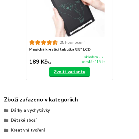
25 hodnocení
Magická kreslicí tabulka 8,5" LCD
skladem - k
189 Kč
odeslání 15 ks
/
ks
Zvolit variantu
Zboží zařazeno v kategoriích
Dárky a vychytávky
Dětské zboží
Kreativní tvoření