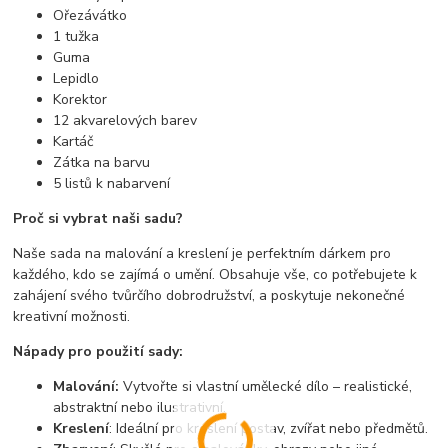
Ořezávátko
1 tužka
Guma
Lepidlo
Korektor
12 akvarelových barev
Kartáč
Zátka na barvu
5 listů k nabarvení
Proč si vybrat naši sadu?
Naše sada na malování a kreslení je perfektním dárkem pro
každého, kdo se zajímá o umění. Obsahuje vše, co potřebujete k
zahájení svého tvůrčího dobrodružství, a poskytuje nekonečné
kreativní možnosti.
Nápady pro použití sady:
Malování:
Vytvořte si vlastní umělecké dílo – realistické,
abstraktní nebo ilustrativní.
Kreslení
: Ideální pro kreslení postav, zvířat nebo předmětů.