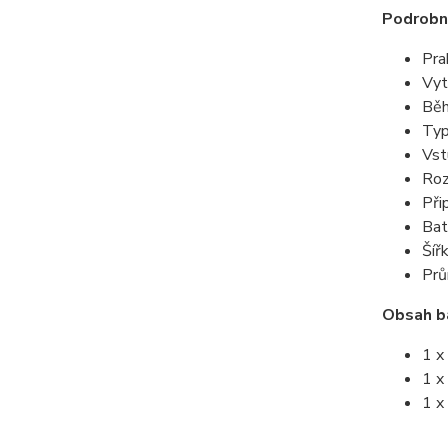
Podrobn
Pra
Vyt
Běh
Typ
Vst
Roz
Při
Bat
Šíř
Prů
Obsah ba
1 x
1 x
1 x