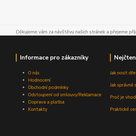
Děkujeme vám za návštěvu našich stránek a přejeme př
Informace pro zákazníky
Nejčten
O nás
Jak nosit d
Hodnocení
Jak správně s
Obchodní podmínky
Odstoupení od smlouvy/Reklamace
Proč je vho
Doprava a platba
Kontakty
Praktické ce