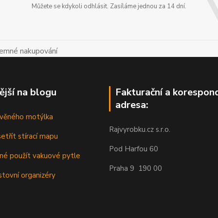
Můžete se kdykoli odhlásit. Zasíláme jednou za 14 dní.
íjemné nakupování
ější na blogu
Fakturační a korespon
adresa:
řevěného motýlka
Rajvyrobku.cz s.r.o.
etřít stírací mapu
Pod Harfou 60
dné použít vakuové pytle
Praha 9 190 00
stovní organizéry