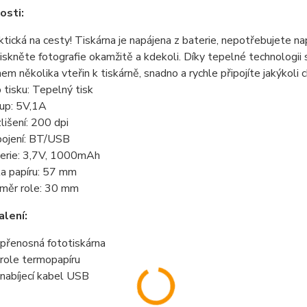
osti:
ktická na cesty! Tiskárna je napájena z baterie, nepotřebujete nap
iskněte fotografie okamžitě a kdekoli. Díky tepelné technologii 
em několika vteřin k tiskárně, snadno a rychle připojíte jakýkoli
 tisku: Tepelný tisk
up: 5V,1A
lišení: 200 dpi
pojení: BT/USB
erie: 3,7V, 1000mAh
ka papíru: 57 mm
měr role: 30 mm
lení:
 přenosná fototiskárna
 role termopapíru
 nabíjecí kabel USB