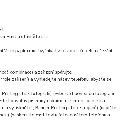
at.
 Print a stáhněte si ji.
ní 2 cm papíru musí vyčnívat z otvoru s čepelí na řezání
cká kombinace) a zařízení spárujte.
(Moje zařízení) a vyhledejte název telefonu, abyste se
Printing (Tisk fotografií) (vyberte libovolnou fotografii
erte libovolný písemný dokument z interní paměti a
etu a vytiskněte), Banner Printing (Tisk sloganů) (napište
textu) (naskenujte část textu fotoaparátem telefonu a