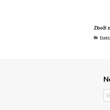
Zboží 
Elekt
N