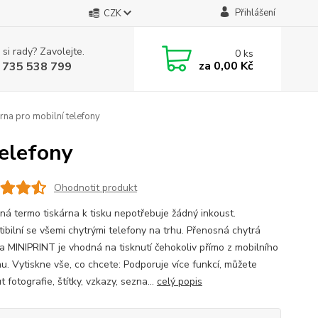
Přihlášení
CZK
 si rady? Zavolejte.
0
ks
za
0,00 Kč
 735 538 799
rna pro mobilní telefony
telefony
Ohodnotit produkt
ná termo tiskárna k tisku nepotřebuje žádný inkoust.
ibilní se všemi chytrými telefony na trhu. Přenosná chytrá
na MINIPRINT je vhodná na tisknutí čehokoliv přímo z mobilního
nu. Vytiskne vše, co chcete: Podporuje více funkcí, můžete
t fotografie, štítky, vzkazy, sezna...
celý popis