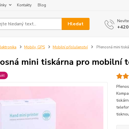
ínky
Kontakty
Blog
Nevíte
Hledat
+420
lektronika
Mobily, GPS
Mobilní příslušenství
Přenosná mini tiská
osná mini tiskárna pro mobilní 
ukt
Přenos
Kompat
tiskár
telefo
tisknou