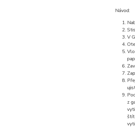
Návod:
Nab
Sti
V G
Ote
Vlo
pap
Zav
Zap
Pře
ujis
Pod
z g
vyt
ští
vyti