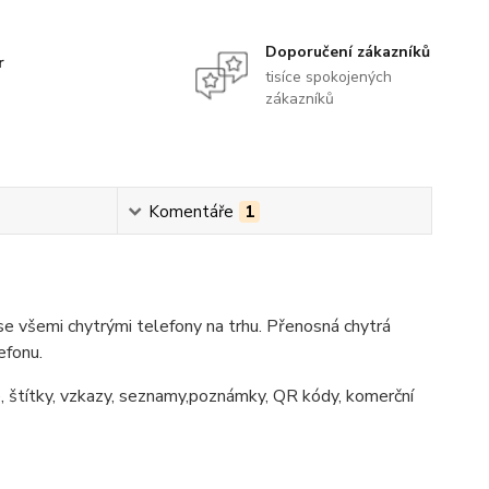
Doporučení zákazníků
r
tisíce spokojených
zákazníků
Komentáře
1
se všemi chytrými telefony na trhu. Přenosná chytrá
efonu.
e, štítky, vzkazy, seznamy,poznámky, QR kódy, komerční