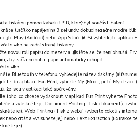
ijte tiskárnu pomocí kabelu USB, který byl součástí balení.
skněte tlačítko napájení na 3 sekundy, dokud nezačne modře blik
oogle Play (Android) nebo App Store (iOS) vyhledejte aplikaci Fun
vřete víko na zadní straně tiskárny.
žte novou roli papíru do mezery a ujistěte se, že není ohnutá. Prv
íru, aby zařízení mohlo papír automaticky uchopit.
řete víko.
něte Bluetooth v telefonu, vyhledejte název tiskárny (alfanumeri
jděte do aplikace Fun Print, vyberte My (Moje), poté My device 
tili, že jsou v aplikaci také spárovány.
le toho, co chcete vytisknout, v aplikaci Fun Print vyberte Photo 
alerie a vytiskněte ji), Document Printing (Tisk dokumentů) (vyb
iskněte jej), Web Printing (Tisk z webu) (vyberte cokoli z intern
tek nebo citát a vytiskněte jej) nebo Text Extraction (Extrakce 
skněte jej).