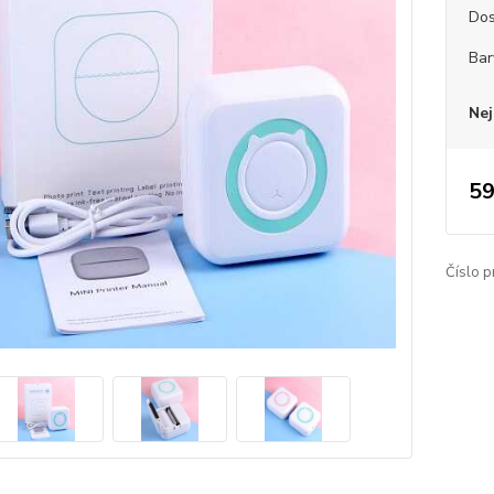
Dos
Bar
Nej
59
Číslo p