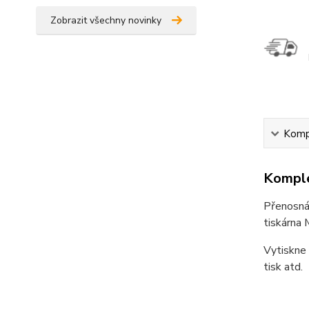
Zobrazit všechny novinky
Kompl
Komple
Přenosná 
tiskárna 
Vytiskne 
tisk atd.