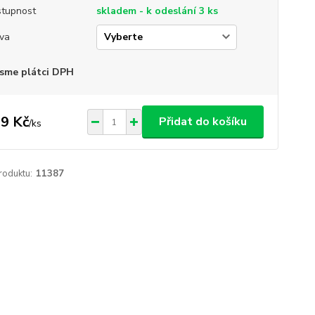
tupnost
skladem - k odeslání 3 ks
va
sme plátci DPH
9 Kč
Přidat do košíku
/
ks
roduktu:
11387