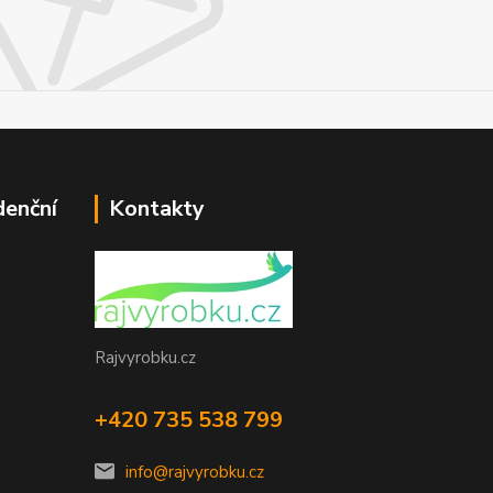
denční
Kontakty
Rajvyrobku.cz
+420 735 538 799
info@rajvyrobku.cz