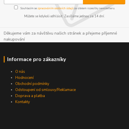
Souhlasím se
zpracováním osobních údajů
za účelem rozesílky newsletteru.
Můžete se kdykoli odhlásit. Zasíláme jednou za 14 dní.
Děkujeme vám za návštěvu našich stránek a přejeme příjemné
nakupování
Informace pro zákazníky
O nás
Hodnocení
Obchodní podmínky
Odstoupení od smlouvy/Reklamace
Doprava a platba
Kontakty