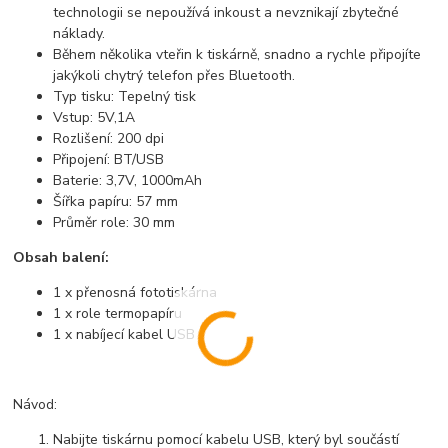
technologii se nepoužívá inkoust a nevznikají zbytečné
náklady.
Během několika vteřin k tiskárně, snadno a rychle připojíte
jakýkoli chytrý telefon přes Bluetooth.
Typ tisku: Tepelný tisk
Vstup: 5V,1A
Rozlišení: 200 dpi
Připojení: BT/USB
Baterie: 3,7V, 1000mAh
Šířka papíru: 57 mm
Průměr role: 30 mm
Obsah balení:
1 x přenosná fototiskárna
1 x role termopapíru
1 x nabíjecí kabel USB
Návod:
Nabijte tiskárnu pomocí kabelu USB, který byl součástí