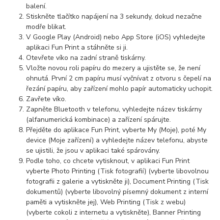
balení.
Stiskněte tlačítko napájení na 3 sekundy, dokud nezačne
modře blikat.
V Google Play (Android) nebo App Store (iOS) vyhledejte
aplikaci Fun Print a stáhněte si ji.
Otevřete víko na zadní straně tiskárny.
Vložte novou roli papíru do mezery a ujistěte se, že není
ohnutá. První 2 cm papíru musí vyčnívat z otvoru s čepelí na
řezání papíru, aby zařízení mohlo papír automaticky uchopit.
Zavřete víko.
Zapněte Bluetooth v telefonu, vyhledejte název tiskárny
(alfanumerická kombinace) a zařízení spárujte.
Přejděte do aplikace Fun Print, vyberte My (Moje), poté My
device (Moje zařízení) a vyhledejte název telefonu, abyste
se ujistili, že jsou v aplikaci také spárovány.
Podle toho, co chcete vytisknout, v aplikaci Fun Print
vyberte Photo Printing (Tisk fotografií) (vyberte libovolnou
fotografii z galerie a vytiskněte ji), Document Printing (Tisk
dokumentů) (vyberte libovolný písemný dokument z interní
paměti a vytiskněte jej), Web Printing (Tisk z webu)
(vyberte cokoli z internetu a vytiskněte), Banner Printing