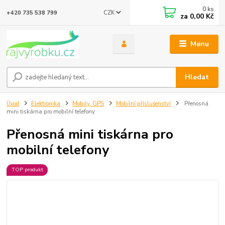
0
ks
CZK
+420 735 538 799
za
0,00 Kč
Menu
Hledat
Úvod
Elektronika
Mobily, GPS
Mobilní příslušenství
Přenosná
mini tiskárna pro mobilní telefony
Přenosná mini tiskárna pro
mobilní telefony
TOP produkt