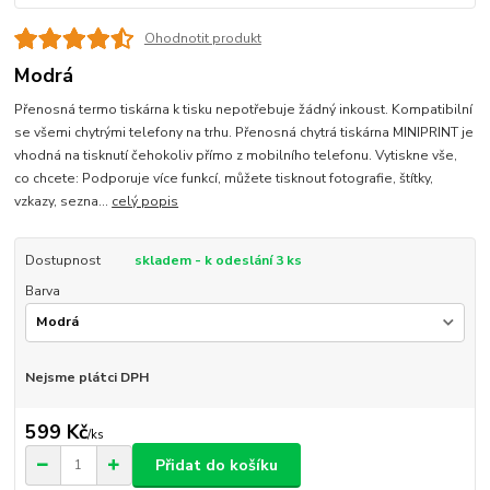
Ohodnotit produkt
Modrá
Přenosná termo tiskárna k tisku nepotřebuje žádný inkoust. Kompatibilní
se všemi chytrými telefony na trhu. Přenosná chytrá tiskárna MINIPRINT je
vhodná na tisknutí čehokoliv přímo z mobilního telefonu. Vytiskne vše,
co chcete: Podporuje více funkcí, můžete tisknout fotografie, štítky,
vzkazy, sezna...
celý popis
Dostupnost
skladem - k odeslání 3 ks
Barva
Nejsme plátci DPH
599 Kč
/
ks
Přidat do košíku