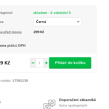
tupnost
skladem - k odeslání 5
va
a před slevou
299 Kč
sme plátci DPH
9 Kč
Přidat do košíku
roduktu:
17361136
Doporučení zákazníků
r
tisíce spokojených