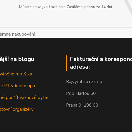
Můžete se kdykoli odhlásit. Zasíláme jednou za 14 dní.
íjemné nakupování
ější na blogu
Fakturační a korespon
adresa:
řevěného motýlka
Rajvyrobku.cz s.r.o.
etřít stírací mapu
Pod Harfou 60
dné použít vakuové pytle
Praha 9 190 00
stovní organizéry