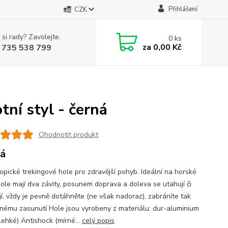
Přihlášení
CZK
 si rady? Zavolejte.
0
ks
za
0,00 Kč
 735 538 799
tní styl - černá
Ohodnotit produkt
á
opické trekingové hole pro zdravější pohyb. Ideální na horské
Hole mají dva závity, posunem doprava a doleva se utahují či
jí, vždy je pevně dotáhněte (ne však nadoraz), zabráníte tak
nému zasunutí Hole jsou vyrobeny z materiálu: dur-aluminium
lehké) Antishock (mírné...
celý popis