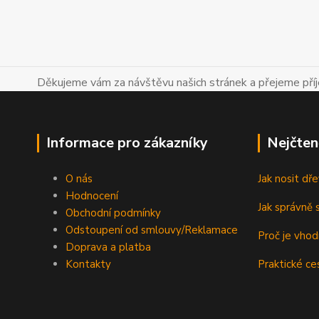
Děkujeme vám za návštěvu našich stránek a přejeme př
Informace pro zákazníky
Nejčten
O nás
Jak nosit d
Hodnocení
Jak správně s
Obchodní podmínky
Odstoupení od smlouvy/Reklamace
Proč je vho
Doprava a platba
Kontakty
Praktické ce