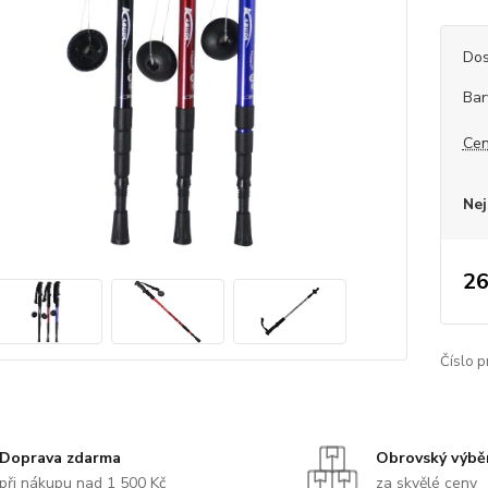
Dos
Bar
Cen
Nej
26
Číslo p
Doprava zdarma
Obrovský výbě
při nákupu nad 1 500 Kč
za skvělé ceny