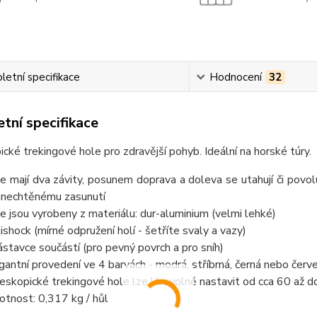
etní specifikace
Hodnocení
32
tní specifikace
cké trekingové hole pro zdravější pohyb. Ideální na horské túry.
e mají dva závity, posunem doprava a doleva se utahují či povolu
 nechtěnému zasunutí
e jsou vyrobeny z materiálu: dur-aluminium (velmi lehké)
ishock (mírné odpružení holí - šetříte svaly a vazy)
ástavce součástí (pro pevný povrch a pro sníh)
gantní provedení ve 4 barvách - modrá, stříbrná, černá nebo červ
eskopické trekingové hole lze libovolně nastavit od cca 60 až 
tnost: 0,317 kg / hůl