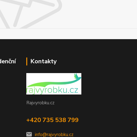
denční
Kontakty
Rajvyrobku.cz
+420 735 538 799
info@rajvyrobku.cz