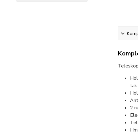
Kompl
Komple
Teleskopi
Hol
tak
Hol
Ant
2 n
Ele
Tel
Hmo