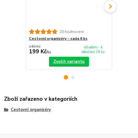
20 hodnocení
Cestovní organizéry - sada 6 ks
Skládací ce
prostorem
249 Kč
skladem - k
199 Kč
269 Kč
odeslání 24 ks
/
ks
/
ks
Zvolit variantu
Zboží zařazeno v kategoriích
Cestovní organizéry