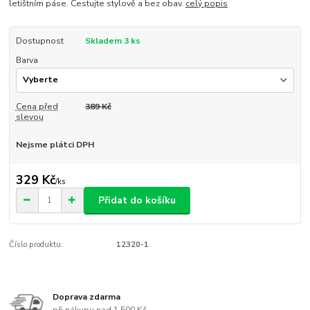
letištním páse. Cestujte stylově a bez obav.
celý popis
Dostupnost
Skladem 3 ks
Barva
Cena před
389 Kč
slevou
Nejsme plátci DPH
329 Kč
/
ks
Přidat do košíku
Číslo produktu:
12320-1
Doprava zdarma