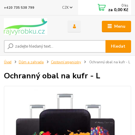
0
ks
CZK
+420 735 538 799
za
0,00 Kč
Menu
Hledat
Úvod
Dům a zahrada
Cestovní organizéry
Ochranný obal na kufr - L
Ochranný obal na kufr - L