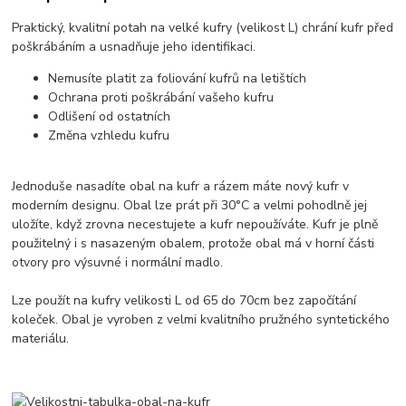
Praktický, kvalitní potah na velké kufry (velikost L) chrání kufr před
poškrábáním a usnadňuje jeho identifikaci.
Nemusíte platit za foliování kufrů na letištích
Ochrana proti poškrábání vašeho kufru
Odlišení od ostatních
Změna vzhledu kufru
Jednoduše nasadíte obal na kufr a rázem máte nový kufr v
moderním designu. Obal lze prát při 30°C a velmi pohodlně jej
uložíte, když zrovna necestujete a kufr nepoužíváte. Kufr je plně
použitelný i s nasazeným obalem, protože obal má v horní části
otvory pro výsuvné i normální madlo.
Lze použít na kufry velikosti L od 65 do 70cm bez započítání
koleček. Obal je vyroben z velmi kvalitního pružného syntetického
materiálu.