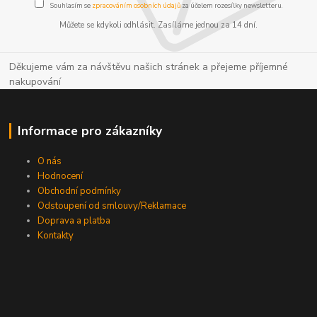
Souhlasím se
zpracováním osobních údajů
za účelem rozesílky newsletteru.
Můžete se kdykoli odhlásit. Zasíláme jednou za 14 dní.
Děkujeme vám za návštěvu našich stránek a přejeme příjemné
nakupování
Informace pro zákazníky
O nás
Hodnocení
Obchodní podmínky
Odstoupení od smlouvy/Reklamace
Doprava a platba
Kontakty