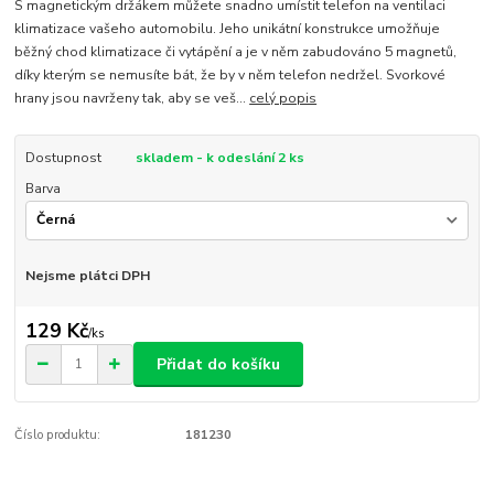
S magnetickým držákem můžete snadno umístit telefon na ventilaci
klimatizace vašeho automobilu. Jeho unikátní konstrukce umožňuje
běžný chod klimatizace či vytápění a je v něm zabudováno 5 magnetů,
díky kterým se nemusíte bát, že by v něm telefon nedržel. Svorkové
hrany jsou navrženy tak, aby se veš...
celý popis
Dostupnost
skladem - k odeslání 2 ks
Barva
Nejsme plátci DPH
129 Kč
/
ks
Přidat do košíku
Číslo produktu:
181230