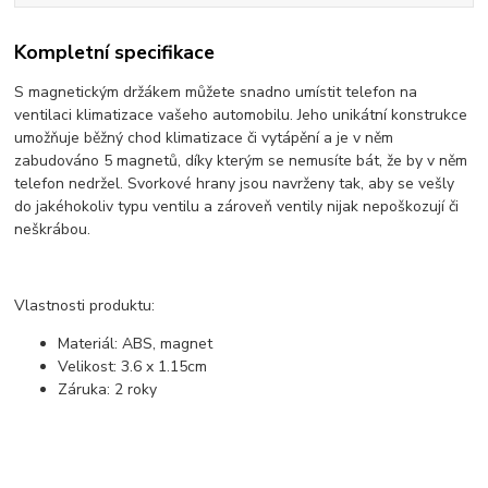
Kompletní specifikace
S magnetickým držákem můžete snadno umístit telefon na
ventilaci klimatizace vašeho automobilu. Jeho unikátní konstrukce
umožňuje běžný chod klimatizace či vytápění a je v něm
zabudováno 5 magnetů, díky kterým se nemusíte bát, že by v něm
telefon nedržel. Svorkové hrany jsou navrženy tak, aby se vešly
do jakéhokoliv typu ventilu a zároveň ventily nijak nepoškozují či
neškrábou.
Vlastnosti produktu:
Materiál: ABS, magnet
Velikost:
3.6 x 1.15cm
Záruka:
2 roky