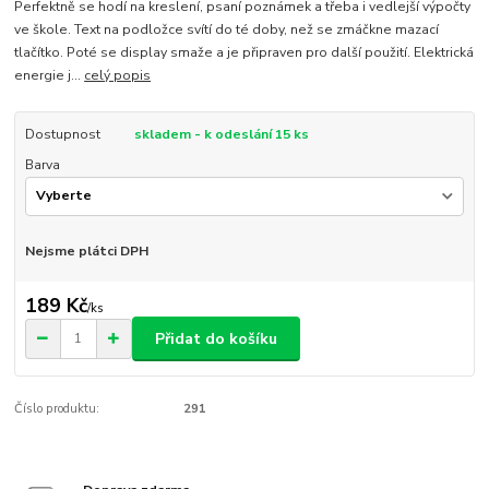
Perfektně se hodí na kreslení, psaní poznámek a třeba i vedlejší výpočty
ve škole. Text na podložce svítí do té doby, než se zmáčkne mazací
tlačítko. Poté se display smaže a je připraven pro další použití. Elektrická
energie j...
celý popis
Dostupnost
skladem - k odeslání 15 ks
Barva
Nejsme plátci DPH
189 Kč
/
ks
Přidat do košíku
Číslo produktu:
291