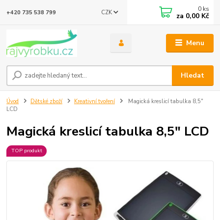
0
ks
CZK
+420 735 538 799
za
0,00 Kč
Menu
Hledat
Úvod
Dětské zboží
Kreativní tvoření
Magická kreslicí tabulka 8,5"
LCD
Magická kreslicí tabulka 8,5" LCD
TOP produkt