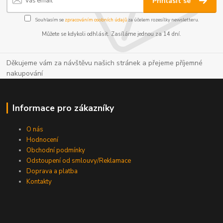
Přihlásit se
Souhlasím se
zpracováním osobních údajů
za účelem rozesílky newsletteru.
Můžete se kdykoli odhlásit. Zasíláme jednou za 14 dní.
Děkujeme vám za návštěvu našich stránek a přejeme příjemné
nakupování
Informace pro zákazníky
O nás
Hodnocení
Obchodní podmínky
Odstoupení od smlouvy/Reklamace
Doprava a platba
Kontakty