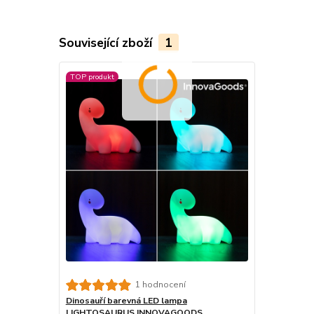
Související zboží
1
TOP produkt
1 hodnocení
Dinosauří barevná LED lampa
LIGHTOSAURUS INNOVAGOODS