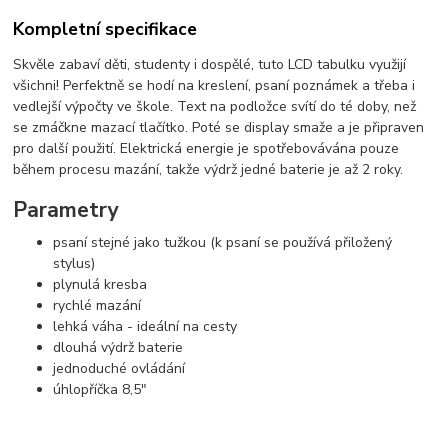
Kompletní specifikace
Skvěle zabaví děti, studenty i dospělé, tuto LCD tabulku využijí
všichni! Perfektně se hodí na kreslení, psaní poznámek a třeba i
vedlejší výpočty ve škole. Text na podložce svítí do té doby, než
se zmáčkne mazací tlačítko. Poté se display smaže a je připraven
pro další použití. Elektrická energie je spotřebovávána pouze
během procesu mazání, takže výdrž jedné baterie je až 2 roky.
Parametry
psaní stejné jako tužkou (k psaní se používá přiložený
stylus)
plynulá kresba
rychlé mazání
lehká váha - ideální na cesty
dlouhá výdrž baterie
jednoduché ovládání
úhlopříčka 8,5"