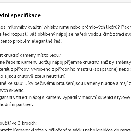
tní specifikace
ezi milovníky kvalitní whisky, rumu nebo prémiových likérů? Pak v
e led rozpustí, váš oblíbený nápoj se naředí vodou, čímž ztrácí s
tento problém elegantně řeší.
it chladicí kameny místo ledu?
né ředění:
Kameny udržují nápoj příjemně chladný, aniž by změnily
eriál z přírody:
Vyrobeno z přírodního mastku (soapstone) nebo žu
ad a jsou chuťově zcela neutrální.
rné ke sklu:
Díky pečlivému broušení jsou kameny hladké a mají z
hých sklenic.
gantní vzhled:
Nápoj s kameny vypadá v masivní sklenici stylově a
hodními partnery.
užití ve 3 krocích:
razit:
Kameny vložte v přiloženém sáčku nebo krabičce do mraz