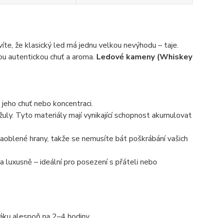
íte, že klasický led má jednu velkou nevýhodu – taje.
vou autentickou chuť a aroma.
Ledové kameny (Whiskey
 jeho chuť nebo koncentraci.
ly. Tyto materiály mají vynikající schopnost akumulovat
aoblené hrany, takže se nemusíte bát poškrábání vašich
 luxusně – ideální pro posezení s přáteli nebo
áku alespoň na 2–4 hodiny.