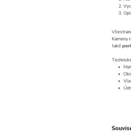
Vyc
Opl
Všestrann
Kameny ne
také
per
Technické
Mat
Obs
Vla
Údr
Souvise