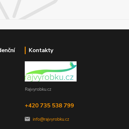
denční
Kontakty
Rajvyrobku.cz
+420 735 538 799
info@rajvyrobku.cz