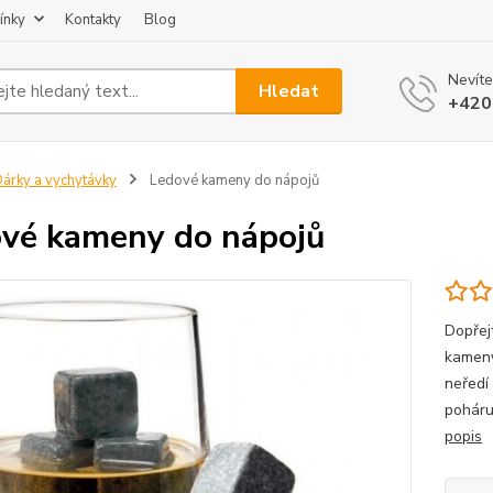
ínky
Kontakty
Blog
Nevíte
Hledat
+420
árky a vychytávky
Ledové kameny do nápojů
vé kameny do nápojů
Dopřejt
kameny
neředí
poháru
popis