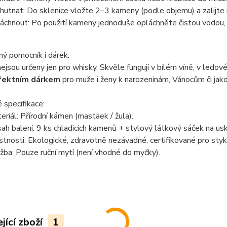
hutnat:
Do sklenice vložte 2–3 kameny (podle objemu) a zalijte
áchnout:
Po použití kameny jednoduše opláchněte čistou vodou, n
ý pomocník i dárek:
jsou určeny jen pro whisky. Skvěle fungují v bílém víně, v ledov
fektním dárkem
pro muže i ženy k narozeninám, Vánocům či jako
 specifikace:
eriál:
Přírodní kámen (mastaek / žula).
ah balení:
9 ks chladicích kamenů + stylový látkový sáček na usk
stnosti:
Ekologické, zdravotně nezávadné, certifikované pro styk
žba:
Pouze ruční mytí (není vhodné do myčky).
jící zboží
1