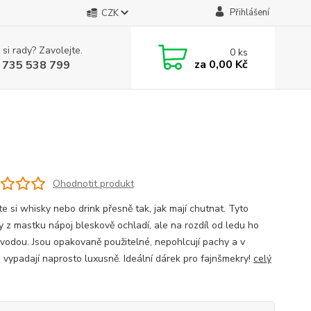
Přihlášení
CZK
 si rady? Zavolejte.
0
ks
za
0,00 Kč
 735 538 799
Ohodnotit produkt
e si whisky nebo drink přesně tak, jak mají chutnat. Tyto
 z mastku nápoj bleskově ochladí, ale na rozdíl od ledu ho
 vodou. Jsou opakovaně použitelné, nepohlcují pachy a v
 vypadají naprosto luxusně. Ideální dárek pro fajnšmekry!
celý