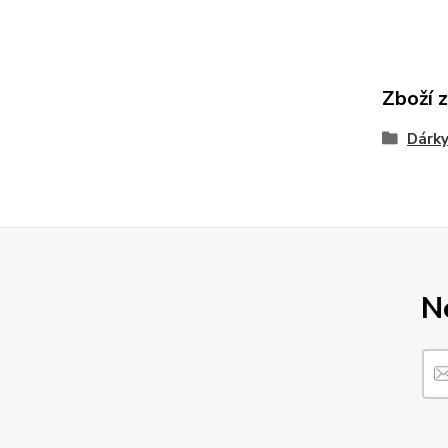
Zboží 
Dárky
N