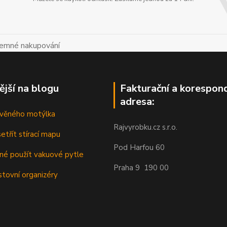
íjemné nakupování
ější na blogu
Fakturační a korespon
adresa:
řevěného motýlka
Rajvyrobku.cz s.r.o.
etřít stírací mapu
Pod Harfou 60
dné použít vakuové pytle
Praha 9 190 00
stovní organizéry