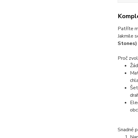
Komple
Patříte m
Jakmile s
Stones)
Proč zvol
Žád
Mat
chl
Šet
dra
Ele
obc
Snadné po
Nam