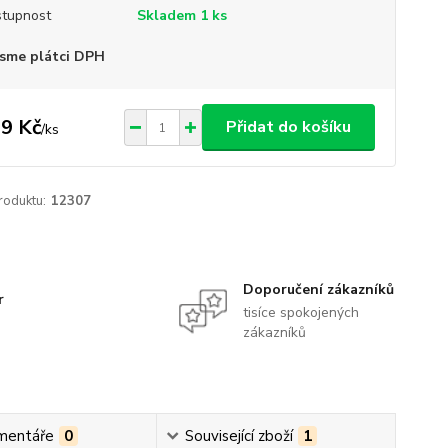
tupnost
Skladem 1 ks
sme plátci DPH
9 Kč
Přidat do košíku
/
ks
roduktu:
12307
Doporučení zákazníků
r
tisíce spokojených
zákazníků
mentáře
0
Související zboží
1