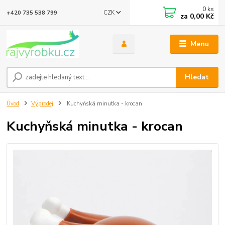
0
ks
CZK
+420 735 538 799
za
0,00 Kč
Menu
Hledat
Úvod
Výprodej
Kuchyňská minutka - krocan
Kuchyňská minutka - krocan