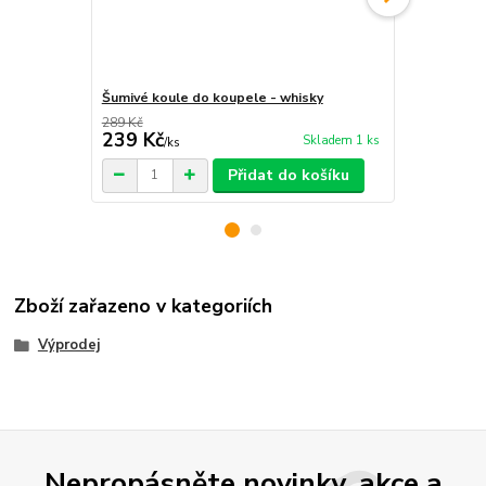
Šumivé koule do koupele - whisky
Šumivé koul
289 Kč
289 Kč
239 Kč
239 Kč
Skladem 1 ks
/
ks
/
ks
Přidat do košíku
Zboží zařazeno v kategoriích
Výprodej
Nepropásněte novinky, akce a