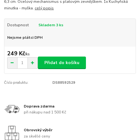
6,3 cm. Ocelový mechanismus s platovým zevnějškem. 1x Kuchyňská
minutka - myška.
celý popis
Dostupnost
Skladem 3 ks
Nejsme plátci DPH
249 Kč
/
ks
Přidat do košíku
Číslo produktu:
DS88592529
Doprava zdarma
při nákupu nad 1 500 Kč
Obrovský výběr
za skvělé ceny