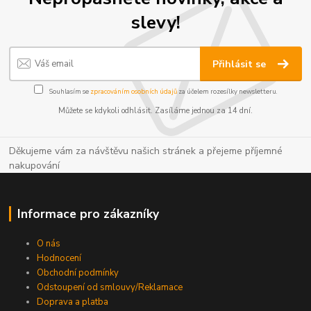
slevy!
Přihlásit se
Souhlasím se
zpracováním osobních údajů
za účelem rozesílky newsletteru.
Můžete se kdykoli odhlásit. Zasíláme jednou za 14 dní.
Děkujeme vám za návštěvu našich stránek a přejeme příjemné
nakupování
Informace pro zákazníky
O nás
Hodnocení
Obchodní podmínky
Odstoupení od smlouvy/Reklamace
Doprava a platba