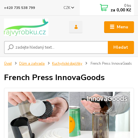
0
ks
CZK
+420 735 538 799
za
0,00 Kč
Menu
Hledat
Úvod
Dům a zahrada
Kuchyňské doplňky
French Press InnovaGoods
French Press InnovaGoods