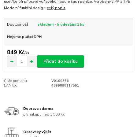
ušetříte při přípravě voňavého nápoje čas i peníze. Vyrobený z PP a TPE
Moderní funkční desig...
celý popis
Dostupnost
skladem - k odeslání 1 ks
Nejsme plátci DPH
849 Kč
/
ks
Přidat do košíku
Číslo produktu:
V0100856
EAN kód:
4899888117551
Doprava zdarma
při nákupu nad 1 500 Kč
Obrovský výběr