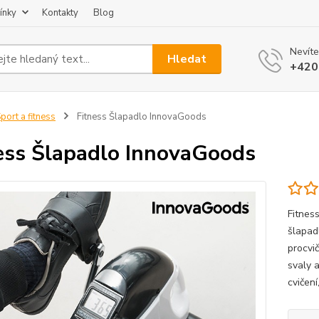
ínky
Kontakty
Blog
Nevíte
Hledat
+420
port a fitness
Fitness Šlapadlo InnovaGoods
ess Šlapadlo InnovaGoods
Fitnes
šlapad
procvič
svaly 
cvičení