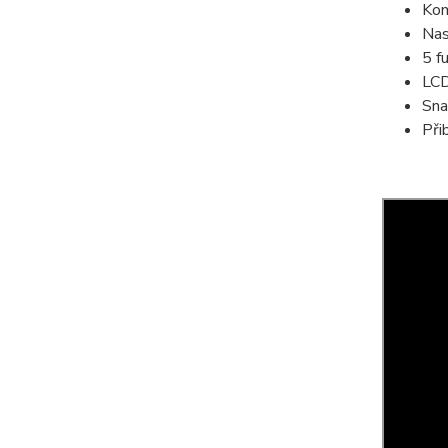
Kom
Nas
5 f
LCD
Sna
Při