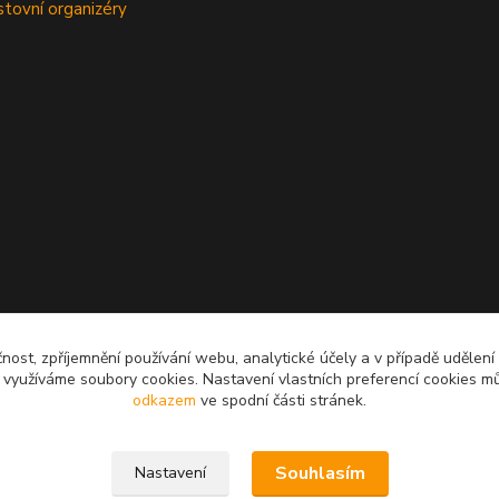
stovní organizéry
čnost, zpříjemnění používání webu, analytické účely a v případě udělení
y využíváme soubory cookies. Nastavení vlastních preferencí cookies mů
odkazem
ve spodní části stránek.
Souhlasím
Nastavení