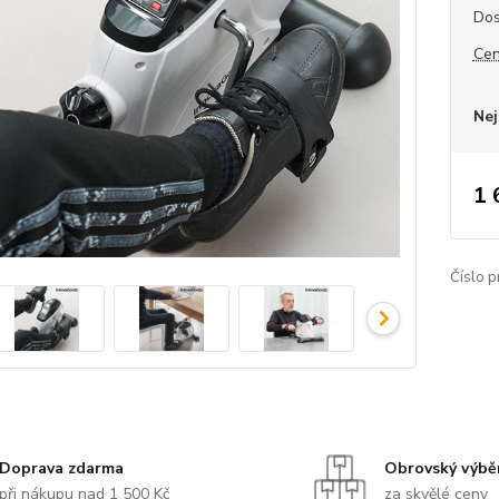
Dos
Cen
Nej
1 
Číslo p
Doprava zdarma
Obrovský výbě
při nákupu nad 1 500 Kč
za skvělé ceny