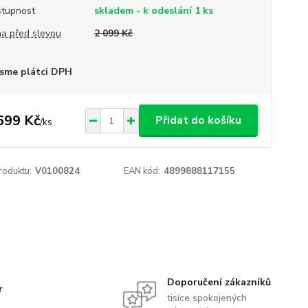
tupnost
skladem - k odeslání 1 ks
a před slevou
2 099 Kč
sme plátci DPH
699 Kč
Přidat do košíku
/
ks
roduktu:
V0100824
EAN kód:
4899888117155
Doporučení zákazníků
r
tisíce spokojených