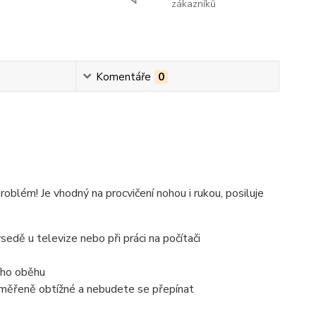
zákazníků
Komentáře
0
blém! Je vhodný na procvičení nohou i rukou, posiluje
edě u televize nebo při práci na počítači
ího oběhu
řiměřeně obtížné a nebudete se přepínat