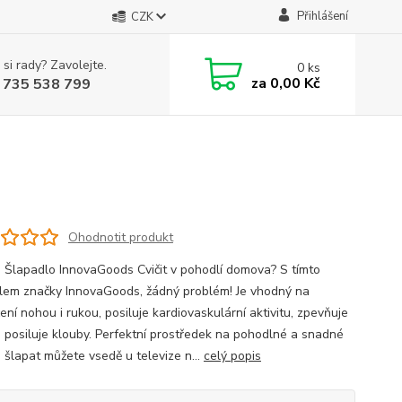
Přihlášení
CZK
 si rady? Zavolejte.
0
ks
za
0,00 Kč
 735 538 799
Ohodnotit produkt
s Šlapadlo InnovaGoods Cvičit v pohodlí domova? S tímto
lem značky InnovaGoods, žádný problém! Je vhodný na
ení nohou i rukou, posiluje kardiovaskulární aktivitu, zpevňuje
a posiluje klouby. Perfektní prostředek na pohodlné a snadné
, šlapat můžete vsedě u televize n...
celý popis