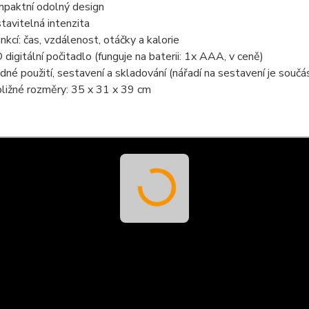
paktní odolný design
tavitelná intenzita
unkcí: čas, vzdálenost, otáčky a kalorie
 digitální počitadlo (funguje na baterii: 1x AAA, v ceně)
dné použití, sestavení a skladování (nářadí na sestavení je součás
bližné rozměry: 35 x 31 x 39 cm