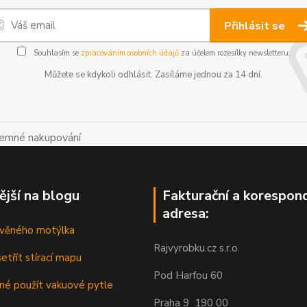
Přihlásit se
Souhlasím se
zpracováním osobních údajů
za účelem rozesílky newsletteru.
Můžete se kdykoli odhlásit. Zasíláme jednou za 14 dní.
íjemné nakupování
ější na blogu
Fakturační a korespon
adresa:
řevěného motýlka
Rajvyrobku.cz s.r.o.
etřít stírací mapu
Pod Harfou 60
dné použít vakuové pytle
Praha 9 190 00