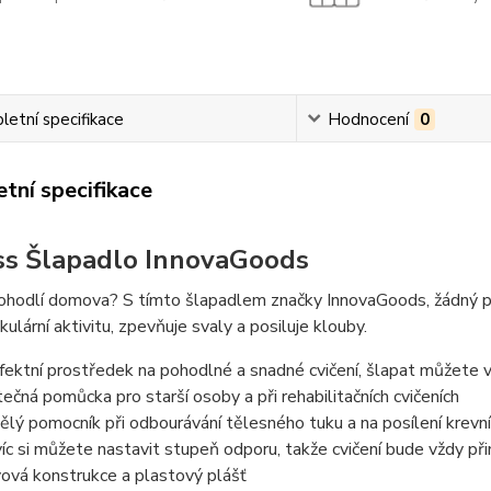
etní specifikace
Hodnocení
0
tní specifikace
ss Šlapadlo InnovaGoods
pohodlí domova? S tímto šlapadlem značky InnovaGoods, žádný pro
kulární aktivitu, zpevňuje svaly a posiluje klouby.
fektní prostředek na pohodlné a snadné cvičení, šlapat můžete vs
tečná pomůcka pro starší osoby a při rehabilitačních cvičeních
ělý pomocník při odbourávání tělesného tuku a na posílení krevn
íc si můžete nastavit stupeň odporu, takže cvičení bude vždy p
ová konstrukce a plastový plášť