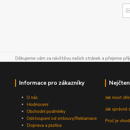
Děkujeme vám za návštěvu našich stránek a přejeme př
Informace pro zákazníky
Nejčten
O nás
Jak nosit d
Hodnocení
Jak správně s
Obchodní podmínky
Odstoupení od smlouvy/Reklamace
Proč je vho
Doprava a platba