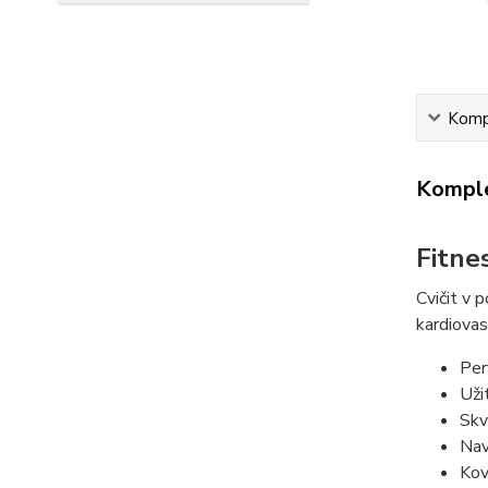
Kompl
Komple
Fitne
Cvičit v 
kardiovas
Per
Uži
Skv
Nav
Kov