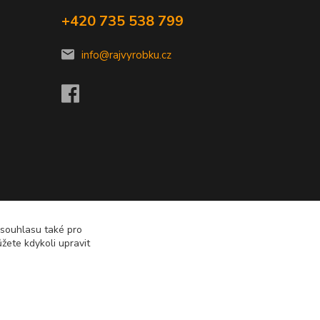
+420 735 538 799
info@rajvyrobku.cz
 souhlasu také pro
žete kdykoli upravit
Vytvořeno na
Eshop-rychle.cz