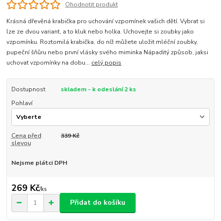
Ohodnotit produkt
Krásná dřevěná krabička pro uchování vzpomínek vašich dětí. Vybrat si
lze ze dvou variant, a to kluk nebo holka. Uchovejte si zoubky jako
vzpomínku. Roztomilá krabička, do níž můžete uložit mléční zoubky,
pupeční šňůru nebo první vlásky svého miminka Nápaditý způsob, jaksi
uchovat vzpomínky na dobu...
celý popis
Dostupnost
skladem - k odeslání 2 ks
Pohlaví
Cena před
339 Kč
slevou
Nejsme plátci DPH
269 Kč
/
ks
Přidat do košíku