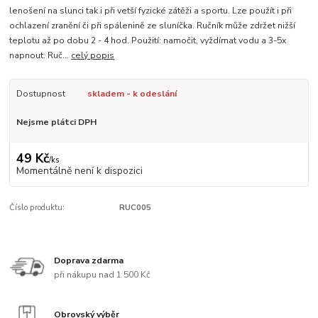
lenošení na slunci tak i při vetší fyzické zátěži a sportu. Lze použít i při
ochlazení zranění či při spálenině ze sluníčka. Ručník může zdržet nižší
teplotu až po dobu 2 - 4 hod. Použití: namočit, vyždímat vodu a 3-5x
napnout. Ruč...
celý popis
Dostupnost
skladem - k odeslání
Nejsme plátci DPH
49 Kč
/
ks
Momentálně není k dispozici
Číslo produktu:
RUC005
Doprava zdarma
při nákupu nad 1 500 Kč
Obrovský výběr