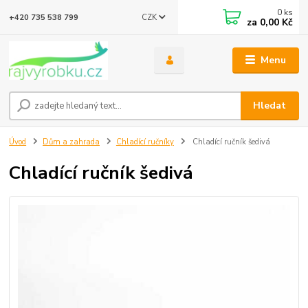
0
ks
CZK
+420 735 538 799
za
0,00 Kč
Menu
Hledat
Úvod
Dům a zahrada
Chladící ručníky
Chladící ručník šedivá
Chladící ručník šedivá