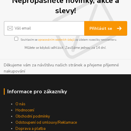
Nepropásněte novinky, akce a
slevy!
Přihlásit se
Souhlasím se
zpracováním osobních údajů
za účelem rozesílky newsletteru.
Můžete se kdykoli odhlásit. Zasíláme jednou za 14 dní.
Děkujeme vám za návštěvu našich stránek a přejeme příjemné
nakupování
Informace pro zákazníky
O nás
Hodnocení
Obchodní podmínky
Odstoupení od smlouvy/Reklamace
Doprava a platba