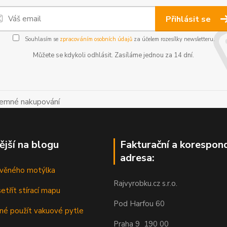
Přihlásit se
Souhlasím se
zpracováním osobních údajů
za účelem rozesílky newsletteru.
Můžete se kdykoli odhlásit. Zasíláme jednou za 14 dní.
íjemné nakupování
ější na blogu
Fakturační a korespon
adresa:
řevěného motýlka
Rajvyrobku.cz s.r.o.
etřít stírací mapu
Pod Harfou 60
dné použít vakuové pytle
Praha 9 190 00