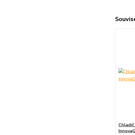
Souvise
Chladič
Innova