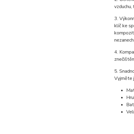
vzduchu, 
3. Výkonn
klíč ke s
kompozitn
nezanech
4. Kompak
znečištěn
5. Snadno
Vyjměte j
Mat
Hru
Bat
Vel