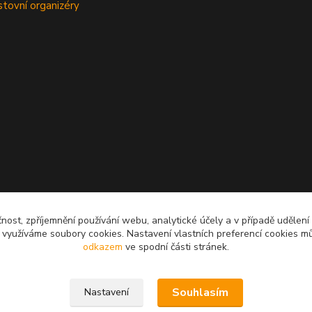
stovní organizéry
čnost, zpříjemnění používání webu, analytické účely a v případě udělení
y využíváme soubory cookies. Nastavení vlastních preferencí cookies mů
odkazem
ve spodní části stránek.
Souhlasím
Nastavení