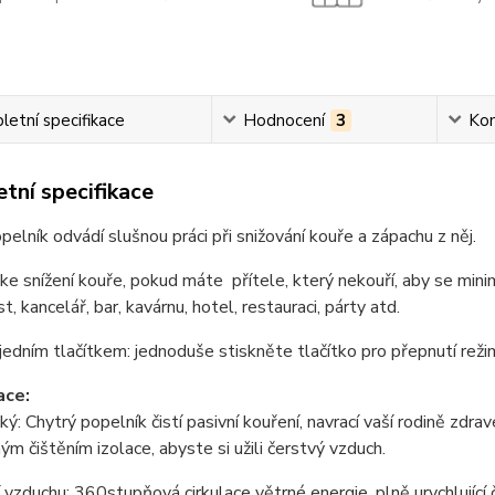
etní specifikace
Hodnocení
3
Ko
tní specifikace
pelník odvádí slušnou práci při snižování kouře a zápachu z něj.
ke snížení kouře, pokud máte přítele, který nekouří, aby se mini
, kancelář, bar, kavárnu, hotel, restauraci, párty atd.
jedním tlačítkem: jednoduše stiskněte tlačítko pro přepnutí režim
ace:
cký: Chytrý popelník čistí pasivní kouření, navrací vaší rodině zdr
m čištěním izolace, abyste si užili čerstvý vzduch.
í vzduchu: 360stupňová cirkulace větrné energie, plně urychlující