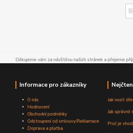
Děkujeme vám za návštěvu našich stránek a přejeme př
Informace pro zákazníky
Nejčten
O nás
Jak nosit d
Hodnocení
Jak správně s
Obchodní podmínky
Odstoupení od smlouvy/Reklamace
Proč je vho
Doprava a platba