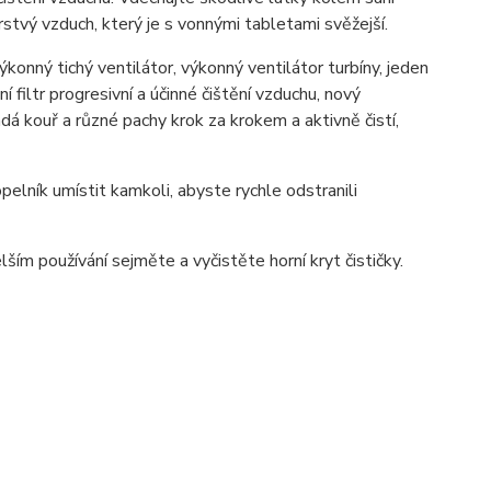
erstvý vzduch, který je s vonnými tabletami svěžejší.
konný tichý ventilátor, výkonný ventilátor turbíny, jeden
 filtr progresivní a účinné čištění vzduchu, nový
ádá kouř a různé pachy krok za krokem a aktivně čistí,
elník umístit kamkoli, abyste rychle odstranili
elším používání sejměte a vyčistěte horní kryt čističky.