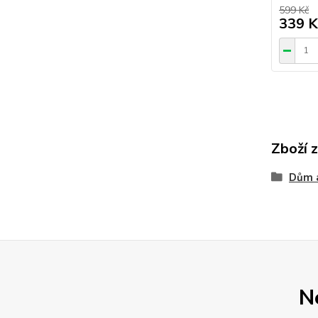
599 Kč
339 K
Zboží 
Dům 
N