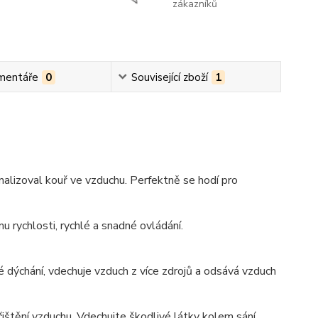
zákazníků
mentáře
0
Související zboží
1
malizoval kouř ve vzduchu. Perfektně se hodí pro
u rychlosti, rychlé a snadné ovládání.
avé dýchání, vdechuje vzduch z více zdrojů a odsává vzduch
 čištění vzduchu. Vdechujte škodlivé látky kolem sání