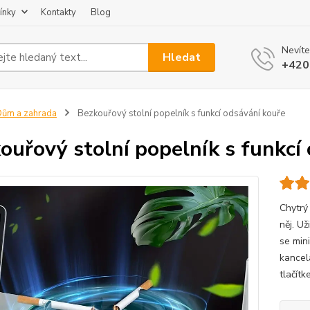
ínky
Kontakty
Blog
Nevíte
Hledat
+420
ům a zahrada
Bezkouřový stolní popelník s funkcí odsávání kouře
ouřový stolní popelník s funkcí
Chytrý
něj. Už
se min
kancelá
tlačítk