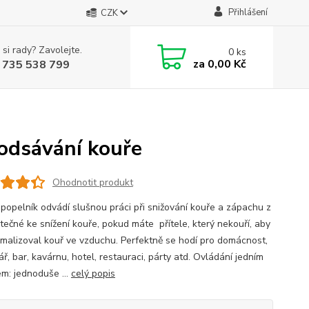
Přihlášení
CZK
 si rady? Zavolejte.
0
ks
za
0,00 Kč
 735 538 799
 odsávání kouře
Ohodnotit produkt
 popelník odvádí slušnou práci při snižování kouře a zápachu z
itečné ke snížení kouře, pokud máte přítele, který nekouří, aby
imalizoval kouř ve vzduchu. Perfektně se hodí pro domácnost,
ř, bar, kavárnu, hotel, restauraci, párty atd. Ovládání jedním
em: jednoduše ...
celý popis