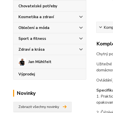
Chovatelské potřeby
Kosmetika a zdraví
Kompl
Oblečení a móda
Sport a fitness
Komple
Zdraví a krása
Chytrý po
Jan Mühlfeit
Užitečné 
domácnost
Výprodej
Ovládání 
Specifik
Novinky
1. Prakti
opakovaný
Zobrazit všechny novinky
2. Čištěn