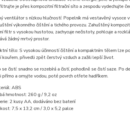
filtrujte je přes kompozitní filtrační síto a zespodu vydechujte č
ý ventilátor s nízkou hlučností: Popelník má vestavěný vysoce vý
puštění výkonného čištění a tichého provozu. Zahuštěný kompozitní
í filtr s vysokou hustotou, zachycuje nečistoty, pohlcuje a rozkl
ává žádný mrtvý prostor.
tní tělo: S vysokou účinností čištění a kompaktním tělem lze pop
í kouřem, přivedli zpět čerstvý vzduch a zažili lepší život.
 se čistí: snadno se rozebírá a čistí, pohodlně se čistí saze. Po d
i přímo a omyjte vodou, poté povrch otřete hadříkem.
eriál: ABS
bá hmotnost: 260 g / 9,2 oz
erie: 2 kusy AA, dodáváno bez baterií
ikost: 7,5 x 13,2 cm / 3,0 x 5,2 palce