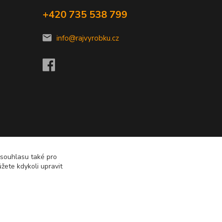
+420 735 538 799
info@rajvyrobku.cz
 souhlasu také pro
žete kdykoli upravit
Vytvořeno na
Eshop-rychle.cz