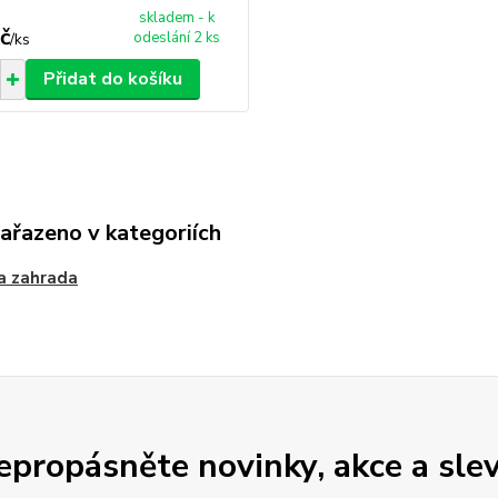
skladem - k
č
odeslání 2 ks
/
ks
Přidat do košíku
zařazeno v kategoriích
a zahrada
epropásněte novinky, akce a slev