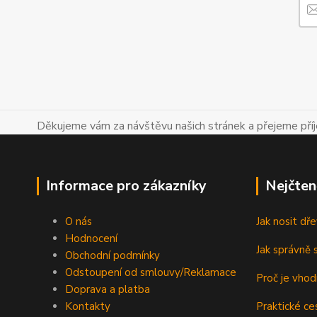
Děkujeme vám za návštěvu našich stránek a přejeme př
Informace pro zákazníky
Nejčten
O nás
Jak nosit d
Hodnocení
Jak správně s
Obchodní podmínky
Odstoupení od smlouvy/Reklamace
Proč je vho
Doprava a platba
Kontakty
Praktické ce