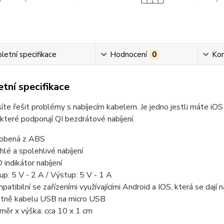
etní specifikace
Hodnocení
0
Ko
tní specifikace
te řešit problémy s nabíjecím kabelem. Je jedno jestli máte iOS
 které podporují QI bezdrátové nabíjení.
obená z ABS
hlé a spolehlivé nabíjení
 indikátor nabíjení
up: 5 V - 2 A / Výstup: 5 V - 1 A
patibilní se zařízeními využívajícími Android a IOS, která se dají n
tně kabelu USB na micro USB
měr x výška: cca 10 x 1 cm