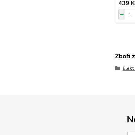
439 K
Zboží 
Elekt
N