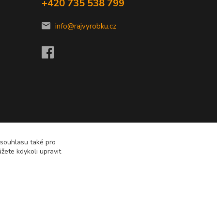
+420 735 538 799
info@rajvyrobku.cz
 souhlasu také pro
žete kdykoli upravit
Vytvořeno na
Eshop-rychle.cz