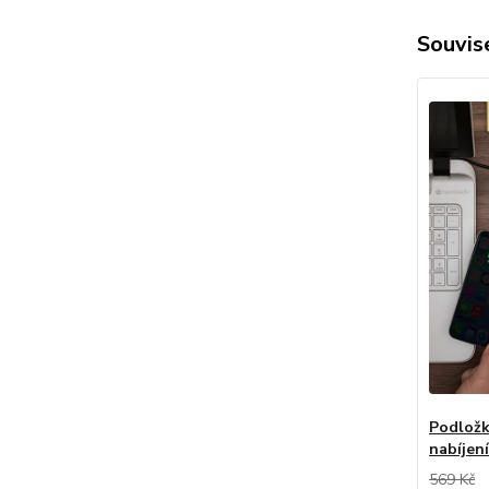
Souvise
Podložk
nabíjen
569 Kč