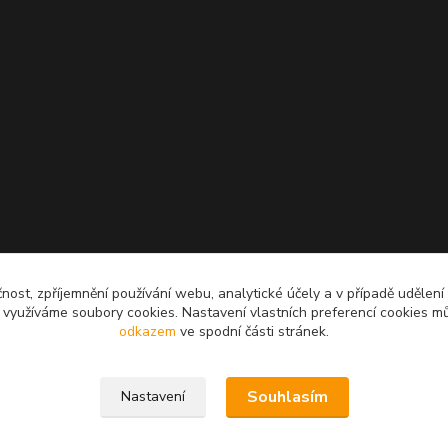
čnost, zpříjemnění používání webu, analytické účely a v případě udělení
y využíváme soubory cookies. Nastavení vlastních preferencí cookies mů
odkazem
ve spodní části stránek.
Souhlasím
Nastavení