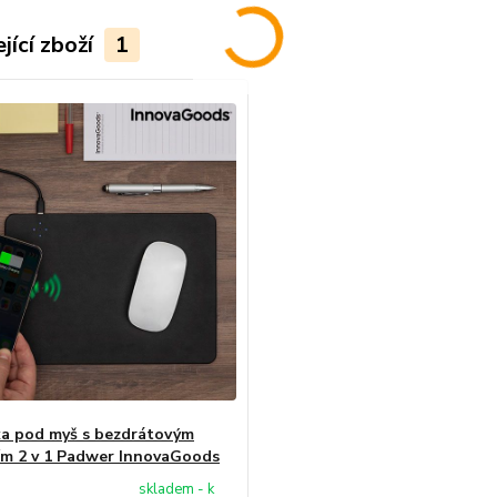
jící zboží
1
a pod myš s bezdrátovým
ím 2 v 1 Padwer InnovaGoods
skladem - k