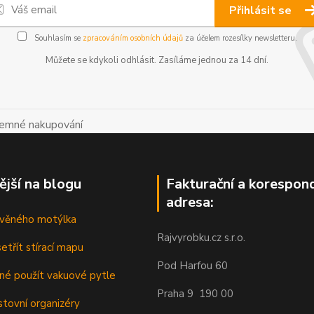
Přihlásit se
Souhlasím se
zpracováním osobních údajů
za účelem rozesílky newsletteru.
Můžete se kdykoli odhlásit. Zasíláme jednou za 14 dní.
íjemné nakupování
ější na blogu
Fakturační a korespon
adresa:
řevěného motýlka
Rajvyrobku.cz s.r.o.
etřít stírací mapu
Pod Harfou 60
dné použít vakuové pytle
Praha 9 190 00
stovní organizéry