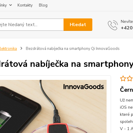
ínky
Kontakty
Blog
Nevíte
Hledat
+420
lektronika
Bezdrátová nabíječka na smartphony Qi InnovaGoods
rátová nabíječka na smartphon
Čern
Už nem
iOS ne
které 
spolehl
V - 1 A