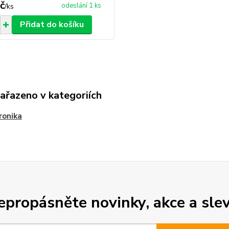
č
odeslání 1 ks
/
ks
Přidat do košíku
zařazeno v kategoriích
ronika
epropásněte novinky, akce a slev