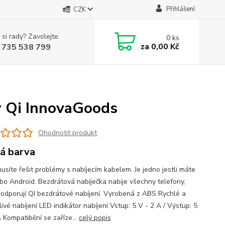
Přihlášení
CZK
 si rady? Zavolejte.
0
ks
za
0,00 Kč
 735 538 799
y Qi InnovaGoods
Ohodnotit produkt
á barva
usíte řešit problémy s nabíjecím kabelem. Je jedno jestli máte
bo Android. Bezdrátová nabíječka nabije všechny telefony,
podporují QI bezdrátové nabíjení. Vyrobená z ABS Rychlé a
ivé nabíjení LED indikátor nabíjení Vstup: 5 V - 2 A / Výstup: 5
 Kompatibilní se zaříze...
celý popis