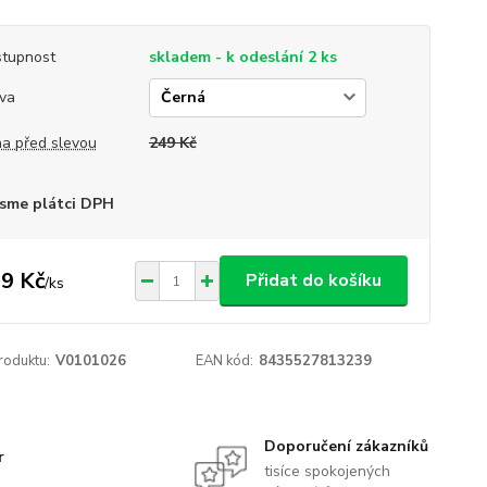
tupnost
skladem - k odeslání 2 ks
va
a před slevou
249 Kč
sme plátci DPH
9 Kč
Přidat do košíku
/
ks
roduktu:
V0101026
EAN kód:
8435527813239
Doporučení zákazníků
r
tisíce spokojených