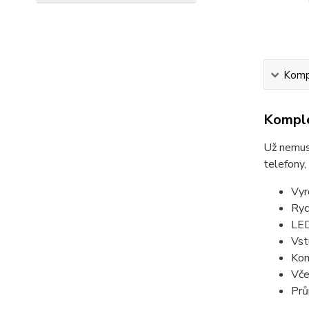
Kompl
Komple
Už nemusí
telefony,
Vyr
Ryc
LED
Vst
Kom
Vče
Prů