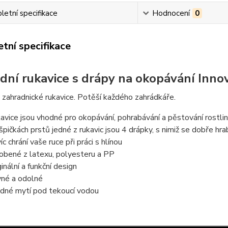
etní specifikace
Hodnocení
0
tní specifikace
dní rukavice s drápy na okopávání Inn
 zahradnické rukavice. Potěší každého zahrádkáře.
avice jsou vhodné pro okopávání, pohrabávání a pěstování rostli
špičkách prstů jedné z rukavic jsou 4 drápky, s nimiž se dobře h
c chrání vaše ruce při práci s hlínou
obené z latexu, polyesteru a PP
ginální a funkční design
né a odolné
dné mytí pod tekoucí vodou