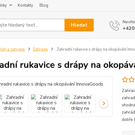
ínky
Kontakty
Blog
Nevíte
Hledat
+420
ům a zahrada
Zahrada
Zahradní rukavice s drápy na okopávání In
adní rukavice s drápy na okopá
Zahrad
zahrad
vhodné
zahrád
dobře 