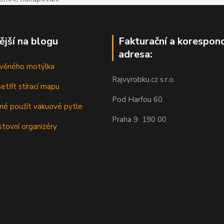
ější na blogu
Fakturační a korespon
adresa:
řevěného motýlka
Rajvyrobku.cz s.r.o.
etřít stírací mapu
Pod Harfou 60
dné použít vakuové pytle
Praha 9 190 00
stovní organizéry