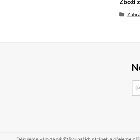
Zboží 
Zahr
N
Děkujeme vám za návštěvu našich stránek a přejeme př