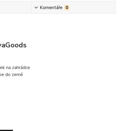
Komentáře
0
ovaGoods
nek na zahrádce
rabe do země