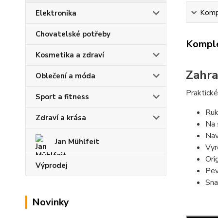
Kompl
Elektronika
Chovatelské potřeby
Komple
Kosmetika a zdraví
Zahra
Oblečení a móda
Praktické
Sport a fitness
Ruk
Zdraví a krása
Na 
Naví
Jan Mühlfeit
Vyr
Ori
Výprodej
Pev
Sna
Novinky