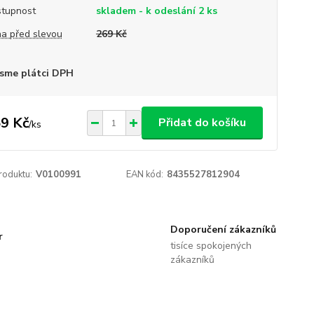
tupnost
skladem - k odeslání 2 ks
a před slevou
269 Kč
sme plátci DPH
9 Kč
Přidat do košíku
/
ks
roduktu:
V0100991
EAN kód:
8435527812904
Doporučení zákazníků
r
tisíce spokojených
zákazníků