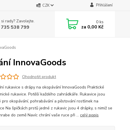
Přihlášení
CZK
 si rady? Zavolejte.
0
ks
za
0,00 Kč
 735 538 799
novaGoods
vání InnovaGoods
Ohodnotit produkt
ní rukavice s drápy na okopávání InnovaGoods Praktické
nické rukavice. Potěší každého zahrádkáře. Rukavice jsou
 pro okopávání, pohrabávání a pěstování rostlinek na
ce Na špičkách prstů jedné z rukavic jsou 4 drápky, s nimiž se
hrabe do země Navíc chrání vaše ruce při ...
celý popis