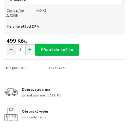
Cena před
449 Kč
slevou
Nejsme plátci DPH
499 Kč
/
ks
Přidat do košíku
Číslo produktu:
197654765
Doprava zdarma
při nákupu nad 1 500 Kč
Obrovský výběr
za skvělé ceny