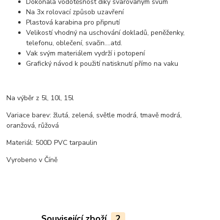
Dokonalá vodotěsnost díky svařovaným svům
Na 3x rolovací způsob uzavření
Plastová karabina pro připnutí
Velikostí vhodný na uschování dokladů, peněženky,
telefonu, oblečení, svačin....atd.
Vak svým materiálem vydrží i potopení
Grafický návod k použití natisknutí přímo na vaku
Na výběr z 5l, 10l, 15l
Variace barev: žlutá, zelená, světle modrá, tmavě modrá,
oranžová, růžová
Materiál: 500D PVC tarpaulin
Vyrobeno v Číně
Související zboží
2