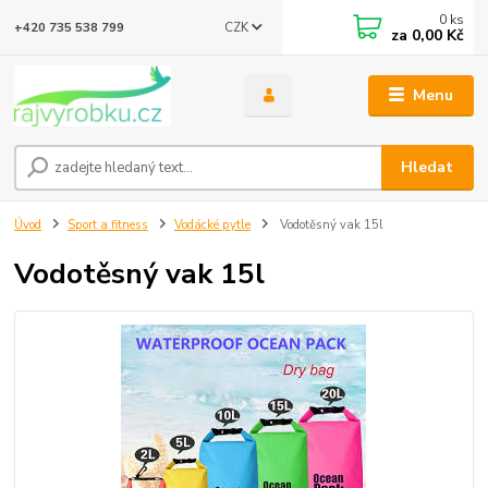
0
ks
CZK
+420 735 538 799
za
0,00 Kč
Menu
Hledat
Úvod
Sport a fitness
Vodácké pytle
Vodotěsný vak 15l
Vodotěsný vak 15l