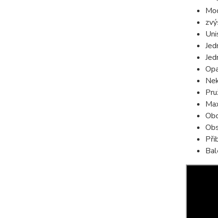
Mod
zvý
Uni
Jed
Jed
Opa
Nek
Pru
Max
Obo
Obs
Při
Bal