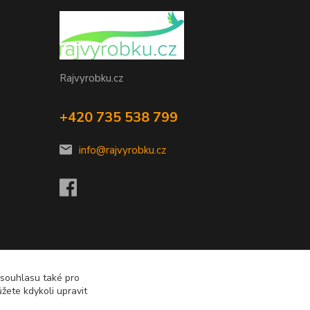
Rajvyrobku.cz
+420 735 538 799
info@rajvyrobku.cz
 souhlasu také pro
žete kdykoli upravit