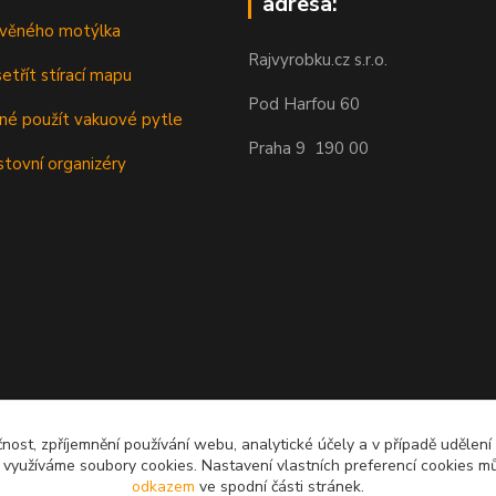
adresa:
řevěného motýlka
Rajvyrobku.cz s.r.o.
etřít stírací mapu
Pod Harfou 60
dné použít vakuové pytle
Praha 9 190 00
stovní organizéry
čnost, zpříjemnění používání webu, analytické účely a v případě udělení
y využíváme soubory cookies. Nastavení vlastních preferencí cookies mů
odkazem
ve spodní části stránek.