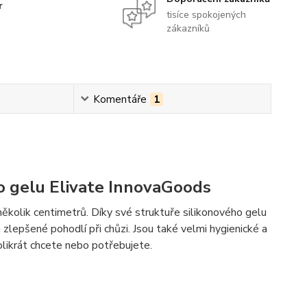
r
tisíce spokojených
zákazníků
Komentáře
1
ho gelu Elivate InnovaGoods
ěkolik centimetrů. Díky své struktuře silikonového gelu
 zlepšené pohodlí při chůzi. Jsou také velmi hygienické a
kolikrát chcete nebo potřebujete.