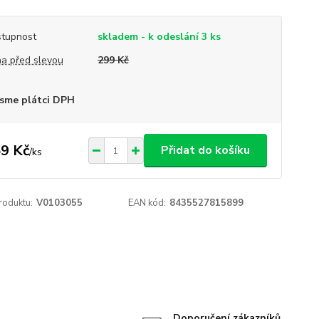
tupnost
skladem - k odeslání 3 ks
a před slevou
299 Kč
sme plátci DPH
9 Kč
Přidat do košíku
/
ks
roduktu:
V0103055
EAN kód:
8435527815899
Doporučení zákazníků