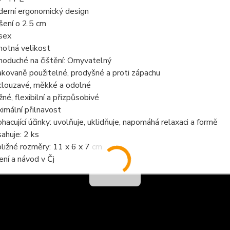
erní ergonomický design
šení o 2.5 cm
sex
notná velikost
noduché na čištění: Omyvatelný
kovaně použitelné, prodyšné a proti zápachu
louzavé, měkké a odolné
žné, flexibilní a přizpůsobivé
imální přilnavost
hacující účinky: uvolňuje, uklidňuje, napomáhá relaxaci a formě
ahuje: 2 ks
bližné rozměry: 11 x 6 x 7 cm
ení a návod v Čj