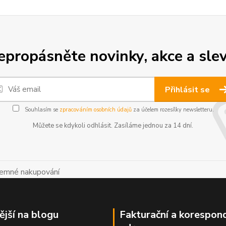
epropásněte novinky, akce a slev
Přihlásit se
Souhlasím se
zpracováním osobních údajů
za účelem rozesílky newsletteru.
Můžete se kdykoli odhlásit. Zasíláme jednou za 14 dní.
íjemné nakupování
ější na blogu
Fakturační a korespon