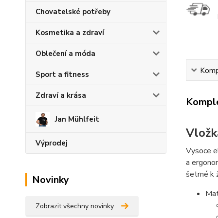
Chovatelské potřeby
Kosmetika a zdraví
Oblečení a móda
Kompl
Sport a fitness
Zdraví a krása
Komple
Jan Mühlfeit
Vložk
Výprodej
Vysoce el
a ergonom
šetrné k 
Novinky
Mat
Zobrazit všechny novinky