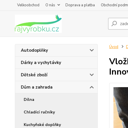
Velkoobchod
O nás
Doprava a platba
Obchodní podm
Úvod
D
Autodoplňky
Vlož
Dárky a vychytávky
Inn
Dětské zboží
Dům a zahrada
Dílna
Chladící ručníky
Kuchyňské doplňky