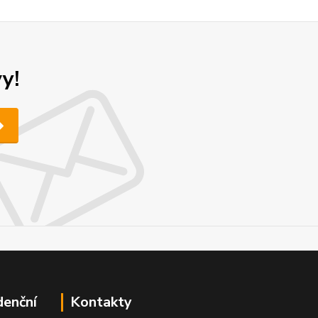
y!
denční
Kontakty