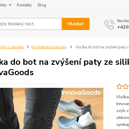
ínky
Kontakty
Blog
Nevíte
Hledat
+420
ům a zahrada
Kosmetické pomůcky
Vložka do bot na zvýšení paty 
ka do bot na zvýšení paty ze sil
ovaGoods
Vložka
Innova
zvýši s
siliko
vynikaj