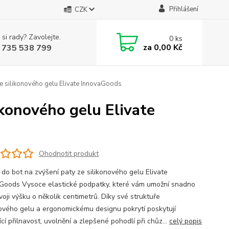
Přihlášení
CZK
 si rady? Zavolejte.
0
ks
za
0,00 Kč
 735 538 799
ze silikonového gelu Elivate InnovaGoods
ikonového gelu Elivate
Ohodnotit produkt
 do bot na zvýšení paty ze silikonového gelu Elivate
Goods Vysoce elastické podpatky, které vám umožní snadno
voji výšku o několik centimetrů. Díky své struktuře
nového gelu a ergonomickému designu pokrytí poskytují
ící přilnavost, uvolnění a zlepšené pohodlí při chůz...
celý popis