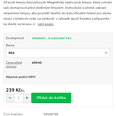
Síť proti hmyzu InnovaGoods Magnetický závěs proti hmyzu, který ochrání
vaši domácnost před dotěrným hmyzem. Jednoduše a účinně zabrání
otravnému hmyzu, aby proletěl dveřmi do bytu Vhodné řešení pro domy
stojící v blízkosti vody, na venkově, v zahradě apod Snadno ji připevníte
na dveře na terasu, n...
celý popis
Dostupnost
skladem - k odeslání 3 ks
Barva
Cena před
299 Kč
slevou
Nejsme plátci DPH
239 Kč
/
ks
Přidat do košíku
Číslo produktu:
V0100739