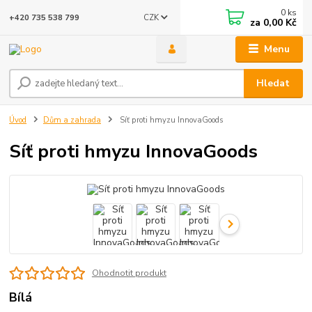
0
ks
CZK
+420 735 538 799
za
0,00 Kč
Menu
Hledat
Úvod
Dům a zahrada
Síť proti hmyzu InnovaGoods
Síť proti hmyzu InnovaGoods
Ohodnotit produkt
Bílá