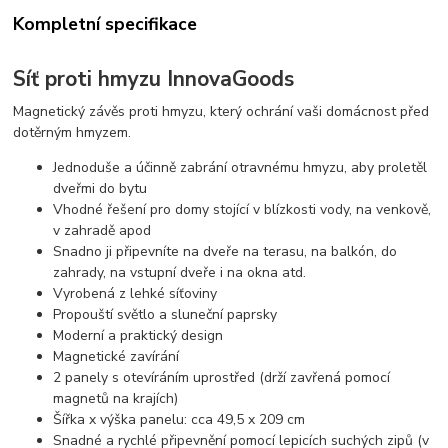
Kompletní specifikace
Síť proti hmyzu InnovaGoods
Magnetický závěs proti hmyzu, který ochrání vaši domácnost před
dotěrným hmyzem.
Jednoduše a účinně zabrání otravnému hmyzu, aby proletěl
dveřmi do bytu
Vhodné řešení pro domy stojící v blízkosti vody, na venkově,
v zahradě apod
Snadno ji připevníte na dveře na terasu, na balkón, do
zahrady, na vstupní dveře i na okna atd.
Vyrobená z lehké síťoviny
Propouští světlo a sluneční paprsky
Moderní a praktický design
Magnetické zavírání
2 panely s otevíráním uprostřed (drží zavřená pomocí
magnetů na krajích)
Šířka x výška panelu: cca 49,5 x 209 cm
Snadné a rychlé připevnění pomocí lepicích suchých zipů (v