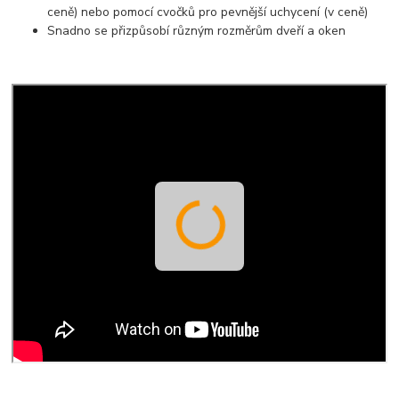
ceně) nebo pomocí cvočků pro pevnější uchycení (v ceně)
Snadno se přizpůsobí různým rozměrům dveří a oken