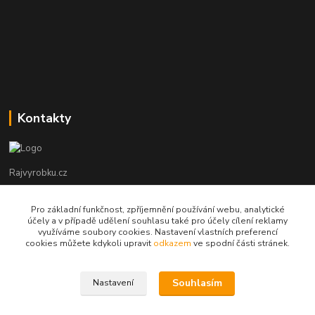
Kontakty
Rajvyrobku.cz
+420 735 538 799
Pro základní funkčnost, zpříjemnění používání webu, analytické
účely a v případě udělení souhlasu také pro účely cílení reklamy
využíváme soubory cookies. Nastavení vlastních preferencí
info@rajvyrobku.cz
cookies můžete kdykoli upravit
odkazem
ve spodní části stránek.
Souhlasím
Nastavení