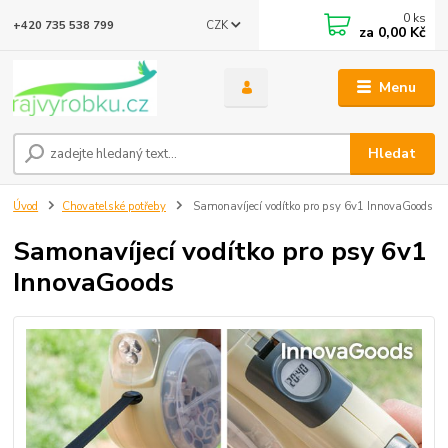
0
ks
CZK
+420 735 538 799
za
0,00 Kč
Menu
Hledat
Úvod
Chovatelské potřeby
Samonavíjecí vodítko pro psy 6v1 InnovaGoods
Samonavíjecí vodítko pro psy 6v1
InnovaGoods