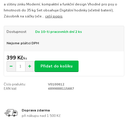
a slitiny zinku Moderní, kompaktní a funkční design Vhodné pro psy o
hmotnosti do 35 kg Set obsahuje:Digitální hodinky (včetně baterií),
Zásobník na sáčky (vče...
celý popis
Dostupnost
Do 10-ti pracovních dní 2 ks
Nejsme plátci DPH
399 Kč
/
ks
Přidat do košíku
Číslo produktu:
V0100612
EAN kód:
4899888115687
Doprava zdarma
při nákupu nad 1 500 Kč