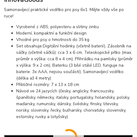
Samonavíjecí praktické vodítko pro psy 6v1. Mějte vždy vše po
ruce!
Vyrobené z ABS, polyesteru a slitiny zinku
Moderní, kompaktní a funkční design
Vhodné pro psy o hmotnosti do 35 kg
Set obsahuje:Digitální hodinky (včetně baterií), Zásobník na
sáčky (včetně sáčků): cca 3 x 6 cm, Teleskopické pítko (max.
průměr x výška: cca 8 x 4 cm), Přihrádku na pamlsky (průměr
x výška: 9 x 2 cm), Baterku (3 bílé stálé LED, funguje na
baterie: 3x AAA, nejsou součástí), Samonavíjecí vodítko
(délka až 4 metry)
Přibližné rozměry: 7 x 13 x 18 cm
Návod ve 24 jazycích (česky, anglicky, francouzsky,
španělsky, německy, italsky, portugalsky, holandsky, polsky,
maďarsky, rumunsky, dánsky, švédsky, finsky, litevsky,
norsky, slovinsky, řecky, bulharsky, chorvatsky, slovensky,
estonsky, rusky a lotyšsky)