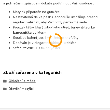
a jedinečným způsobem dokáže podtrhnout Vaši osobnost.
Motýlek připoután na gumičce
Nastavitelná délka pásku jednoduše umožňuje přesnou
regulaci velikosti, aby Vám vždy perfektně seděl
Proužek látky, který zdobí jeho střed, barevně ladí ke
kapesníčku
do klopy
Součástí balení jsou i manžetové knoflíčky
Dodáván je v elegantní dárkové krabičce
Střed: textilie, 100% polyester
Zboží zařazeno v kategoriích
Oblečení a móda
Dřevění motýlci