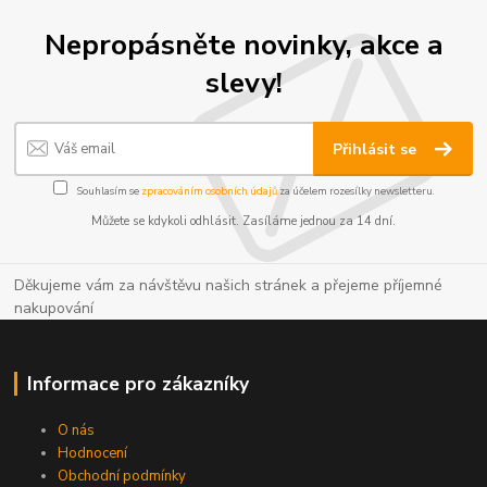
Nepropásněte novinky, akce a
slevy!
Přihlásit se
Souhlasím se
zpracováním osobních údajů
za účelem rozesílky newsletteru.
Můžete se kdykoli odhlásit. Zasíláme jednou za 14 dní.
Děkujeme vám za návštěvu našich stránek a přejeme příjemné
nakupování
Informace pro zákazníky
O nás
Hodnocení
Obchodní podmínky