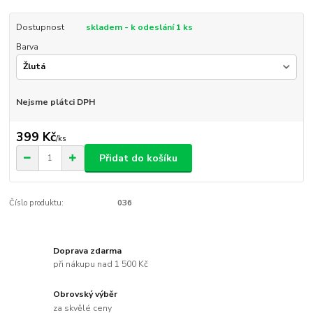
Dostupnost
skladem - k odeslání 1 ks
Barva
Nejsme plátci DPH
399 Kč
/
ks
Přidat do košíku
Číslo produktu:
036
Doprava zdarma
při nákupu nad 1 500 Kč
Obrovský výběr
za skvělé ceny