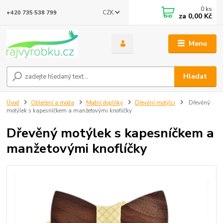
0
ks
CZK
+420 735 538 799
za
0,00 Kč
Menu
Hledat
Úvod
Oblečení a móda
Modní doplňky
Dřevění motýlci
Dřevěný
motýlek s kapesníčkem a manžetovými knoflíčky
Dřevěný motýlek s kapesníčkem a
manžetovými knoflíčky