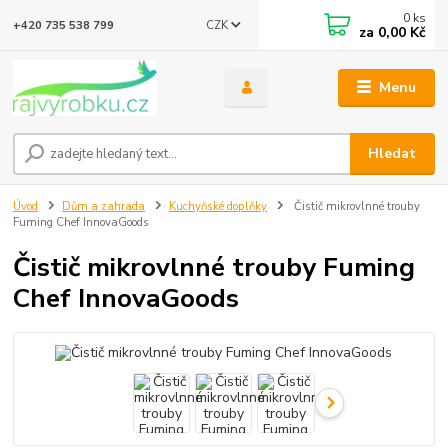
0
ks
CZK
+420 735 538 799
za
0,00 Kč
Menu
Hledat
Úvod
Dům a zahrada
Kuchyňské doplňky
Čistič mikrovlnné trouby
Fuming Chef InnovaGoods
Čistič mikrovlnné trouby Fuming
Chef InnovaGoods