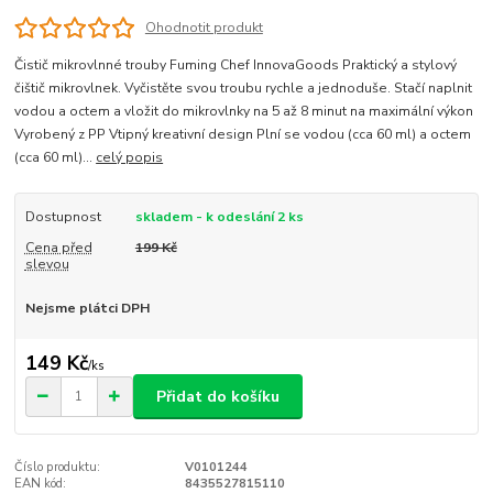
Ohodnotit produkt
Čistič mikrovlnné trouby Fuming Chef InnovaGoods Praktický a stylový
čištič mikrovlnek. Vyčistěte svou troubu rychle a jednoduše. Stačí naplnit
vodou a octem a vložit do mikrovlnky na 5 až 8 minut na maximální výkon
Vyrobený z PP Vtipný kreativní design Plní se vodou (cca 60 ml) a octem
(cca 60 ml)...
celý popis
Dostupnost
skladem - k odeslání 2 ks
Cena před
199 Kč
slevou
Nejsme plátci DPH
149 Kč
/
ks
Přidat do košíku
Číslo produktu:
V0101244
EAN kód:
8435527815110