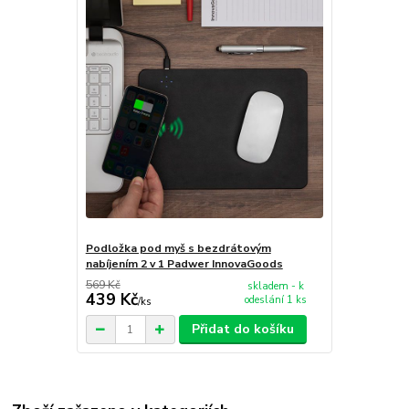
Podložka pod myš s bezdrátovým
nabíjením 2 v 1 Padwer InnovaGoods
569 Kč
skladem - k
439 Kč
odeslání 1 ks
/
ks
Přidat do košíku