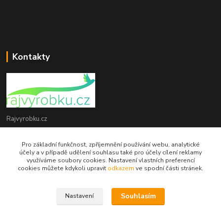
Kontakty
Rajvyrobku.cz
+420 735 538 799
Pro základní funkčnost, zpříjemnění používání webu, analytické
účely a v případě udělení souhlasu také pro účely cílení reklamy
využíváme soubory cookies. Nastavení vlastních preferencí
info@rajvyrobku.cz
cookies můžete kdykoli upravit
odkazem
ve spodní části stránek.
Souhlasím
Nastavení