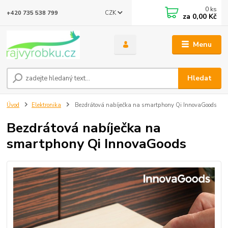
0
ks
CZK
+420 735 538 799
za
0,00 Kč
Menu
Hledat
Úvod
Elektronika
Bezdrátová nabíječka na smartphony Qi InnovaGoods
Bezdrátová nabíječka na
smartphony Qi InnovaGoods