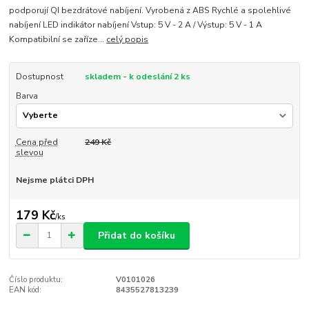
podporují QI bezdrátové nabíjení. Vyrobená z ABS Rychlé a spolehlivé
nabíjení LED indikátor nabíjení Vstup: 5 V - 2 A / Výstup: 5 V - 1 A
Kompatibilní se zaříze...
celý popis
Dostupnost
skladem - k odeslání 2 ks
Barva
Cena před
249 Kč
slevou
Nejsme plátci DPH
179 Kč
/
ks
Přidat do košíku
Číslo produktu:
V0101026
EAN kód:
8435527813239