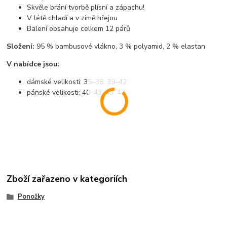
Skvěle brání tvorbě plísní a zápachu!
V létě chladí a v zimě hřejou
Balení obsahuje celkem 12 párů
Složení:
95 % bambusové vlákno, 3 % polyamid, 2 % elastan
V nabídce jsou:
dámské velikosti: 35–38, 39–42
pánské velikosti: 40–43, 43–47
Zboží zařazeno v kategoriích
Ponožky