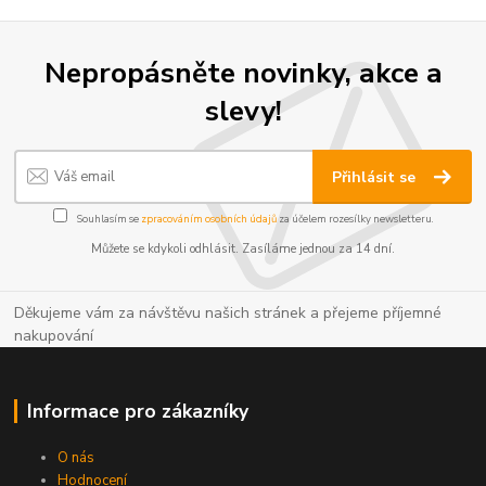
Nepropásněte novinky, akce a
slevy!
Přihlásit se
Souhlasím se
zpracováním osobních údajů
za účelem rozesílky newsletteru.
Můžete se kdykoli odhlásit. Zasíláme jednou za 14 dní.
Děkujeme vám za návštěvu našich stránek a přejeme příjemné
nakupování
Informace pro zákazníky
O nás
Hodnocení