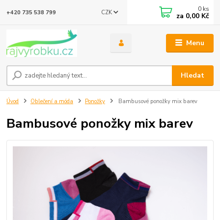
0
ks
CZK
+420 735 538 799
za
0,00 Kč
Menu
Hledat
Úvod
Oblečení a móda
Ponožky
Bambusové ponožky mix barev
Bambusové ponožky mix barev