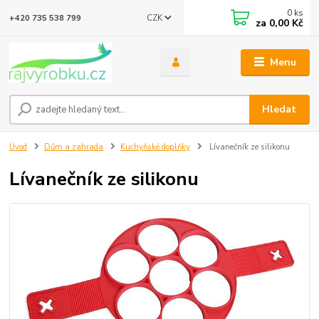
0
ks
CZK
+420 735 538 799
za
0,00 Kč
Menu
Hledat
Úvod
Dům a zahrada
Kuchyňské doplňky
Lívanečník ze silikonu
Lívanečník ze silikonu