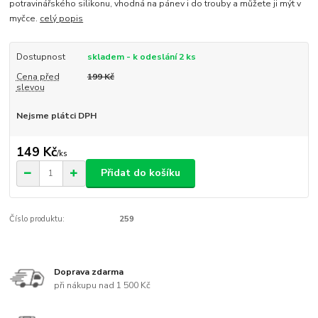
potravinářského silikonu, vhodná na pánev i do trouby a můžete ji mýt v
myčce.
celý popis
Dostupnost
skladem - k odeslání 2 ks
Cena před
199 Kč
slevou
Nejsme plátci DPH
149 Kč
/
ks
Přidat do košíku
Číslo produktu:
259
Doprava zdarma
při nákupu nad 1 500 Kč