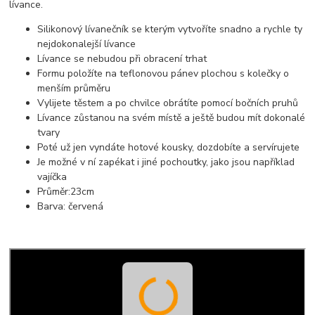
lívance.
Silikonový lívanečník se kterým vytvoříte snadno a rychle ty
nejdokonalejší lívance
Lívance se nebudou při obracení trhat
Formu položíte na teflonovou pánev plochou s kolečky o
menším průměru
Vylijete těstem a po chvilce obrátíte pomocí bočních pruhů
Lívance zůstanou na svém místě a ještě budou mít dokonalé
tvary
Poté už jen vyndáte hotové kousky, dozdobíte a servírujete
Je možné v ní zapékat i jiné pochoutky, jako jsou například
vajíčka
Průměr:23cm
Barva: červená